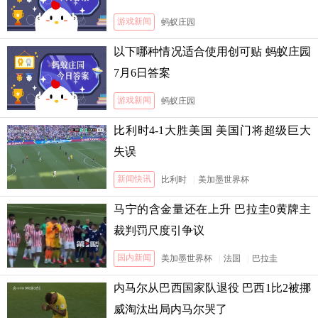
游戏新闻
蚂蚁庄园
以下哪种情况适合使用创可贴 蚂蚁庄园
7月6日答案
游戏新闻
蚂蚁庄园
比利时4-1大胜美国 美国门将超级巨大
失误
新闻快讯
比利时
|
美加墨世界杯
马宁的含金量还在上升 巴拉圭0黄牌主
裁判罚尺度引争议
国内新闻
美加墨世界杯
|
法国
|
巴拉圭
内马尔从巴西国家队退役 巴西1比2被挪
威淘汰出局内马尔哭了