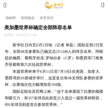


海峡网
>
新闻频道
>
体育资讯
美加墨世界杯确定全部阵容名单
新华网
2026-06-03 15:48
新华社日内瓦6月2日电（记者 单磊）国际足联2日宣
布，全部48支参赛队已确定总计1248人的球员名单。阿根
廷的梅西、葡萄牙的克·罗纳尔多（C罗）和墨西哥门将奥
乔亚都将第六次征战世界杯。
本届世界杯将于6月11日至7月19日在美国、加拿大、
墨西哥的16座城市举行，这是首次有48支球队参赛的世界
杯，比赛场次也大幅增加至104场。
国际足联在其官网上称：“这个名单展现了比赛的规模
和吸引力，有357名球员此前至少入选过一届世界杯阵容，
891名球员则是首次参加世界杯。”