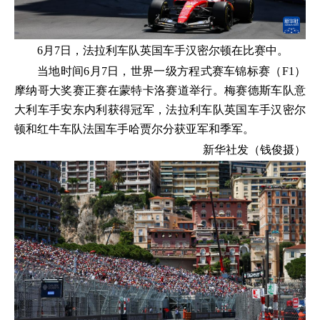
6月7日，法拉利车队英国车手汉密尔顿在比赛中。
当地时间6月7日，世界一级方程式赛车锦标赛（F1）
摩纳哥大奖赛正赛在蒙特卡洛赛道举行。梅赛德斯车队意
大利车手安东内利获得冠军，法拉利车队英国车手汉密尔
顿和红牛车队法国车手哈贾尔分获亚军和季军。
新华社发（钱俊摄）