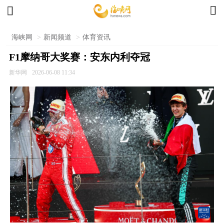


海峡网
>
新闻频道
>
体育资讯
F1摩纳哥大奖赛：安东内利夺冠
新华网
2026-06-08 11:34