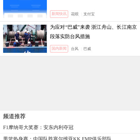
新闻快讯
花呗
|
支付宝
为应对“巴威”来袭 浙江舟山、长江南京
段落实防台风措施
国内新闻
台风
|
巴威
频道推荐
F1摩纳哥大奖赛：安东内利夺冠
男篮热身赛：中国队胜塞尔维亚KK FMP俱乐部队