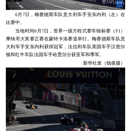
6月7日，梅赛德斯车队意大利车手安东内利（左）在
比赛中。
当地时间6月7日，世界一级方程式赛车锦标赛（F1）
摩纳哥大奖赛正赛在蒙特卡洛赛道举行。梅赛德斯车队意
大利车手安东内利获得冠军，法拉利车队英国车手汉密尔
顿和红牛车队法国车手哈贾尔分获亚军和季军。
新华社发（钱俊摄）