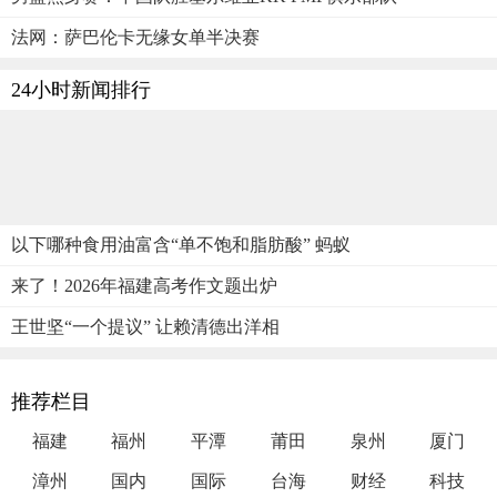
法网：萨巴伦卡无缘女单半决赛
24小时新闻排行
以下哪种食用油富含“单不饱和脂肪酸” 蚂蚁
来了！2026年福建高考作文题出炉
王世坚“一个提议” 让赖清德出洋相
推荐栏目
福建
福州
平潭
莆田
泉州
厦门
漳州
国内
国际
台海
财经
科技