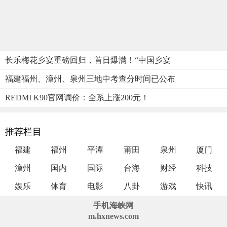
长乐梅花乡宴重磅回归，首日爆满！“中国乡宴
福建福州、漳州、泉州三地中考查分时间已公布
REDMI K90官网调价：全系上涨200元！
推荐栏目
福建
福州
平潭
莆田
泉州
厦门
漳州
国内
国际
台海
财经
科技
娱乐
体育
电影
八卦
游戏
快讯
手机海峡网
m.hxnews.com