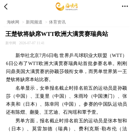


海峡网
>
新闻频道
>
体育资讯
王楚钦将缺席WTT欧洲大满贯赛瑞典站
新华网
2026-07-07 11:41
新华社北京7月6日电 世界乒乓球职业大联盟（WTT）
6日公布了WTT欧洲大满贯赛瑞典站首批参赛名单。刚刚
问鼎美国大满贯赛的孙颖莎领衔女单，而男单世界第一王
楚钦将缺席本站比赛。
名单显示，女单报名截止时排名前五的运动员是孙颖
莎（中国）、王曼昱（中国）、朱雨玲（中国澳门）、张
本美和（日本）、陈幸同（中国）。参赛的中国队运动员
还有陈熠、蒯曼、王艺迪、石洵瑶和覃予萱。
男单方面，报名截止时排名前五的运动员是张本智和
（日本）、莫雷加德（瑞典）、费利克斯·勒布伦（法