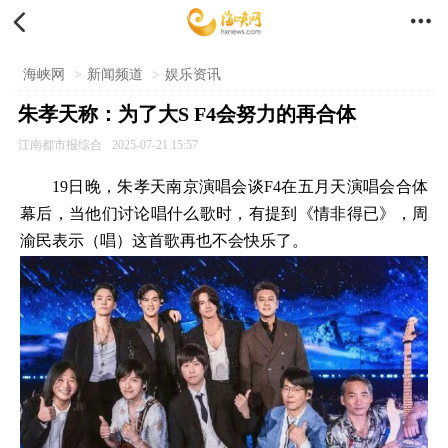


海峡网
>
新闻频道
>
娱乐资讯
朱孝天称：为了大S F4会努力的再合体
江南都市报综合
2025-07-21 15:57
19日晚，朱孝天南京演唱会谈F4在五月天演唱会合体
幕后，当他们讨论唱什么歌时，有提到《情非得已》，周
渝民表示（唱）这首歌再也不会快乐了。