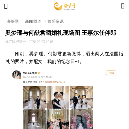


海峡网
>
新闻频道
>
娱乐资讯
奚梦瑶与何猷君晒婚礼现场图 王嘉尔任伴郎
钱江晚报综合
2026-06-03 10:08
刚刚，奚梦瑶、何猷君更新微博，晒出两人在法国婚
礼的照片，并配文：我们的纪念日+1。