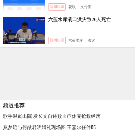
新闻快讯
花呗
|
支付宝
六蓝水库溃口洪灾致26人死亡
新闻快讯
六蓝水库
|
洪灾
频道推荐
歌手温岚出院 发长文自述败血症休克抢救经历
奚梦瑶与何猷君晒婚礼现场图 王嘉尔任伴郎