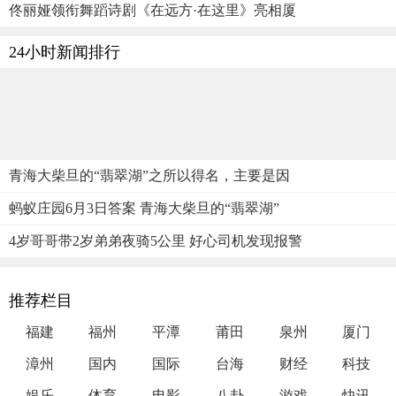
佟丽娅领衔舞蹈诗剧《在远方·在这里》亮相厦
24小时新闻排行
青海大柴旦的“翡翠湖”之所以得名，主要是因
蚂蚁庄园6月3日答案 青海大柴旦的“翡翠湖”
4岁哥哥带2岁弟弟夜骑5公里 好心司机发现报警
推荐栏目
福建
福州
平潭
莆田
泉州
厦门
漳州
国内
国际
台海
财经
科技
娱乐
体育
电影
八卦
游戏
快讯