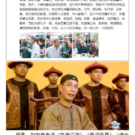
据悉，刘洵曾参演《笑傲江湖》《僵尸至尊》《倩女