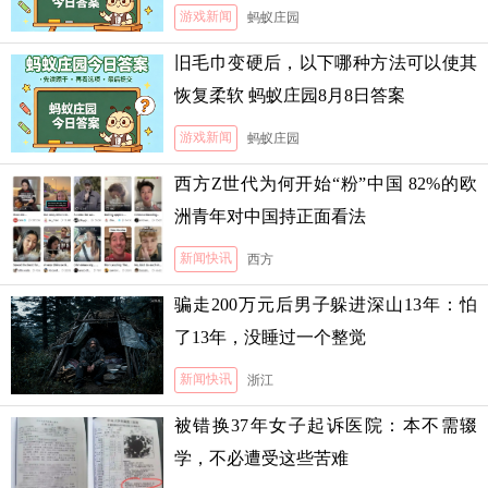
游戏新闻
蚂蚁庄园
旧毛巾变硬后，以下哪种方法可以使其
恢复柔软 蚂蚁庄园8月8日答案
游戏新闻
蚂蚁庄园
西方Z世代为何开始“粉”中国 82%的欧
洲青年对中国持正面看法
新闻快讯
西方
骗走200万元后男子躲进深山13年：怕
了13年，没睡过一个整觉
新闻快讯
浙江
被错换37年女子起诉医院：本不需辍
学，不必遭受这些苦难