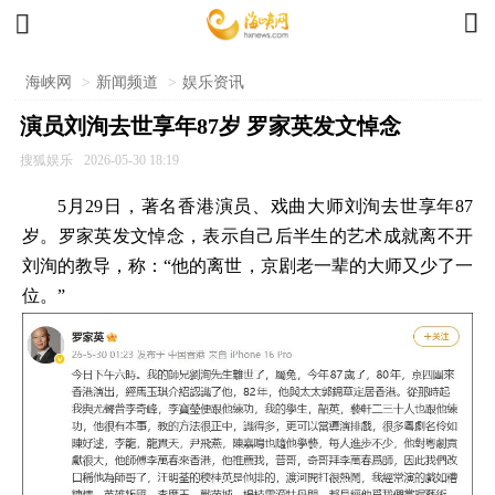


海峡网
>
新闻频道
>
娱乐资讯
演员刘洵去世享年87岁 罗家英发文悼念
搜狐娱乐
2026-05-30 18:19
5月29日，著名香港演员、戏曲大师刘洵去世享年87
岁。罗家英发文悼念，表示自己后半生的艺术成就离不开
刘洵的教导，称：“他的离世，京剧老一辈的大师又少了一
位。”