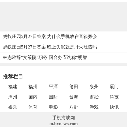
蚂蚁庄园5月27日答案 为什么手机放在音箱旁会
蚂蚁庄园5月27日答案 晚上失眠就是肝火旺盛吗
林志玲辞“文策院”职务 国台办应询称“明智
推荐栏目
福建
福州
平潭
莆田
泉州
厦门
漳州
国内
国际
台海
财经
科技
娱乐
体育
电影
八卦
游戏
快讯
手机海峡网
m.hxnews.com