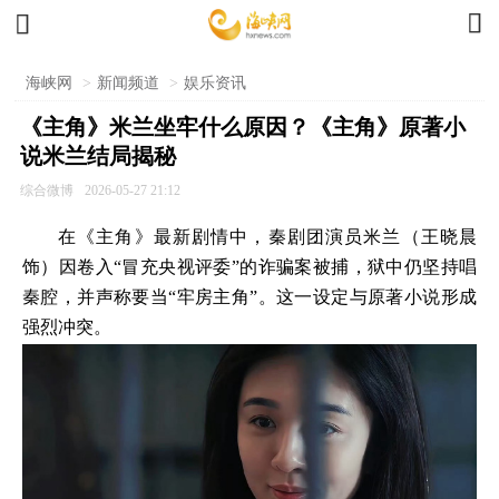


海峡网
>
新闻频道
>
娱乐资讯
《主角》米兰坐牢什么原因？《主角》原著小
说米兰结局揭秘
综合微博
2026-05-27 21:12
在《主角》最新剧情中，秦剧团演员米兰（王晓晨
饰）因卷入“冒充央视评委”的诈骗案被捕，狱中仍坚持唱
秦腔，并声称要当“牢房主角”。这一设定与原著小说形成
强烈冲突。