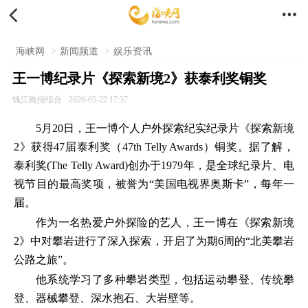


海峡网
>
新闻频道
>
娱乐资讯
王一博纪录片《探索新境2》获泰利奖铜奖
钱江晚报综合
2026-05-22 17:37
5月20日，王一博个人户外探索纪实纪录片《探索新境
2》获得47届泰利奖（47th Telly Awards）铜奖。据了解，
泰利奖(The Telly Award)创办于1979年，是全球纪录片、电
视节目的最高奖项，被誉为“美国电视界奥斯卡”，每年一
届。
作为一名热爱户外探险的艺人，王一博在《探索新境
2》中对攀岩进行了深入探索，开启了为期6周的“北美攀岩
公路之旅”。
他系统学习了多种攀岩类型，包括运动攀登、传统攀
登、器械攀登、深水抱石、大岩壁等。