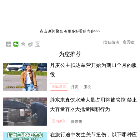
点击
新闻聚合
有更多好看的内容>>>
(责任编辑：唐秀敏)
为您推荐
丹麦公主抵达军营开始为期11个月的服
役
国际新闻
丹麦
|
服役
胖东来直饮水若大量占用将被管控 禁止
大容量容器大批量囤积行为
国内新闻
胖东来
在旅行途中发生关节扭伤，以下哪种应