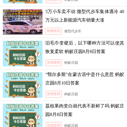
5万小车卖不动 微型代步车集体遇冷 40
万元以上新能源汽车销量大涨
新闻快讯
微型代步车
旧毛巾变硬后，以下哪种方法可以使其
恢复柔软 蚂蚁庄园8月8日答案
游戏新闻
蚂蚁庄园
“鄂尔多斯”在蒙古语中是什么意思 蚂蚁
庄园8月10日答案
游戏新闻
蚂蚁庄园
荔枝果肉变白就代表不新鲜了吗 蚂蚁庄
园8月8日答案
游戏新闻
蚂蚁庄园