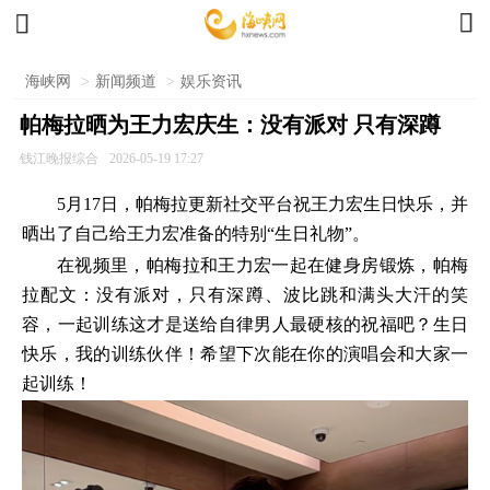


海峡网
>
新闻频道
>
娱乐资讯
帕梅拉晒为王力宏庆生：没有派对 只有深蹲
钱江晚报综合
2026-05-19 17:27
5月17日，帕梅拉更新社交平台祝王力宏生日快乐，并
晒出了自己给王力宏准备的特别“生日礼物”。
在视频里，帕梅拉和王力宏一起在健身房锻炼，帕梅
拉配文：没有派对，只有深蹲、波比跳和满头大汗的笑
容，一起训练这才是送给自律男人最硬核的祝福吧？生日
快乐，我的训练伙伴！希望下次能在你的演唱会和大家一
起训练！