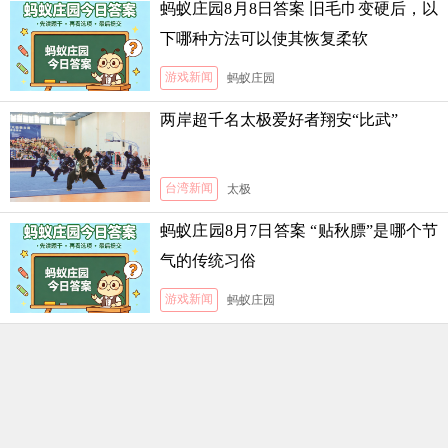
蚂蚁庄园8月8日答案 旧毛巾变硬后，以
下哪种方法可以使其恢复柔软
游戏新闻
蚂蚁庄园
两岸超千名太极爱好者翔安“比武”
台湾新闻
太极
蚂蚁庄园8月7日答案 “贴秋膘”是哪个节
气的传统习俗
游戏新闻
蚂蚁庄园