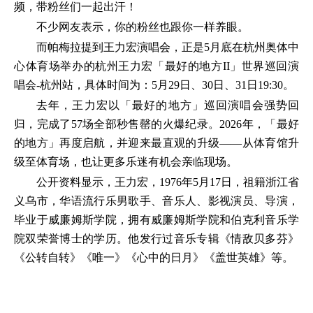
频，带粉丝们一起出汗！
不少网友表示，你的粉丝也跟你一样养眼。
而帕梅拉提到王力宏演唱会，正是5月底在杭州奥体中
心体育场举办的杭州王力宏「最好的地方II」世界巡回演
唱会-杭州站，具体时间为：5月29日、30日、31日19:30。
去年，王力宏以「最好的地方」巡回演唱会强势回
归，完成了57场全部秒售罄的火爆纪录。2026年，「最好
的地方」再度启航，并迎来最直观的升级——从体育馆升
级至体育场，也让更多乐迷有机会亲临现场。
公开资料显示，王力宏，1976年5月17日，祖籍浙江省
义乌市，华语流行乐男歌手、音乐人、影视演员、导演，
毕业于威廉姆斯学院，拥有威廉姆斯学院和伯克利音乐学
院双荣誉博士的学历。他发行过音乐专辑《情敌贝多芬》
《公转自转》《唯一》《心中的日月》《盖世英雄》等。