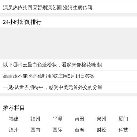
演员热依扎回应暂别演艺圈 澄清生病传闻
24小时新闻排行
以下哪种云呈白色蓬松状，看起来像棉花糖 蚂
高血压不能吃香蕉吗 蚂蚁庄园5月14日答案
一见·从世界期待中，感受中美元首外交的分量
推荐栏目
福建
福州
平潭
莆田
泉州
厦门
漳州
国内
国际
台海
财经
科技