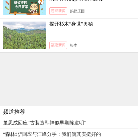
游戏新闻
蚂蚁庄园
揭开杉木“身世”奥秘
福建新闻
杉木
频道推荐
董思成回应“古装造型神似早期陈道明”
“森林北”回应与汪峰分手：我们俩其实挺好的