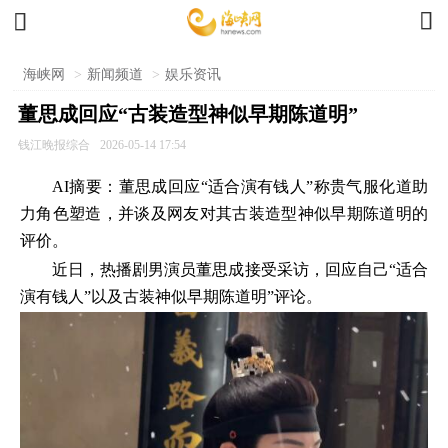


海峡网
>
新闻频道
>
娱乐资讯
董思成回应“古装造型神似早期陈道明”
钱江晚报综合
2026-05-14 17:54
AI摘要：董思成回应“适合演有钱人”称贵气服化道助
力角色塑造，并谈及网友对其古装造型神似早期陈道明的
评价。
近日，热播剧男演员董思成接受采访，回应自己“适合
演有钱人”以及古装神似早期陈道明”评论。