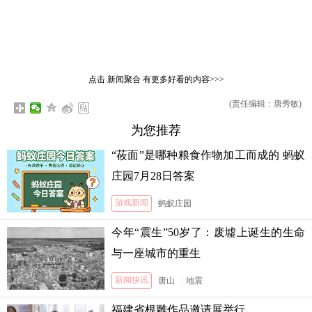
点击
新闻聚合
有更多好看的内容>>>
(责任编辑：唐秀敏)
为您推荐
“莜面”是哪种粮食作物加工而成的 蚂蚁
庄园7月28日答案
游戏新闻
蚂蚁庄园
今年“震生”50岁了：废墟上诞生的生命
与一座城市的重生
新闻快讯
唐山
|
地震
福建省根雕作品邀请展举行