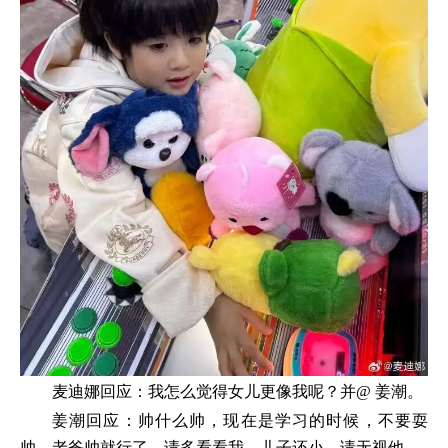
麦迪娜回应：我怎么觉得女儿更像我呢？并@ 姜潮。
姜潮回应：帅什么帅，现在是学习的时候，不要耍
帅，老爸帅就行了，请多看看我，儿子还小，请无视他