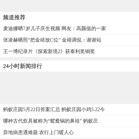
频道推荐
麦迪娜晒7岁儿子庆生视频 网友：高颜值的一家
张凌赫晒照“把金靖放C位” 金靖调侃：谢谢站
王一博纪录片《探索新境2》获泰利奖铜奖
24小时新闻排行
蚂蚁庄园5月22日答案汇总 蚂蚁庄园小鸡5.22今
哪种古代炊具被称为“鸳鸯锅的鼻祖” 蚂蚁庄
异地病患遇难题 农行上门暖人心