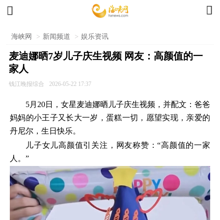


海峡网
>
新闻频道
>
娱乐资讯
麦迪娜晒7岁儿子庆生视频 网友：高颜值的一
家人
钱江晚报综合
2026-05-22 17:37
5月20日，女星麦迪娜晒儿子庆生视频，并配文：爸爸
妈妈的小王子又长大一岁，蛋糕一切，愿望实现，亲爱的
丹尼尔，生日快乐。
儿子女儿高颜值引关注，网友称赞：“高颜值的一家
人。”