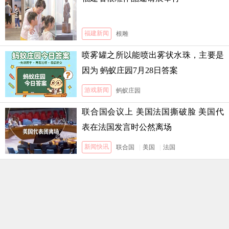
福建新闻
根雕
喷雾罐之所以能喷出雾状水珠，主要是
因为 蚂蚁庄园7月28日答案
游戏新闻
蚂蚁庄园
联合国会议上 美国法国撕破脸 美国代
表在法国发言时公然离场
新闻快讯
联合国
|
美国
|
法国