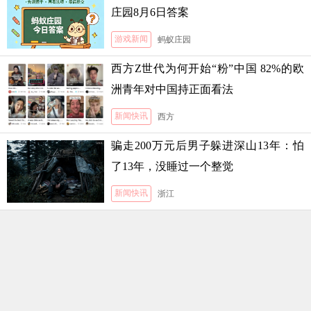
庄园8月6日答案
游戏新闻
蚂蚁庄园
西方Z世代为何开始“粉”中国 82%的欧
洲青年对中国持正面看法
新闻快讯
西方
骗走200万元后男子躲进深山13年：怕
了13年，没睡过一个整觉
新闻快讯
浙江