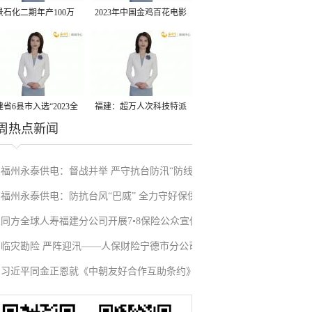
景石化二期年产100万
2023年中国金鸡百花电影
丙烷脱氢项目建成中交
节有福电影巡展31日启动
省6县市入选“2023全
福建：超万人次科技特派
周热点新闻
县域发展潜力百强县”
员一线开展服务
福州永泰供电：督战并举 严守抗台防汛“防线”
福州永泰供电：防抗台风“巴威” 全力守好保供
同方全球人寿福建分公司开展7•8保险公众宣传
安全防线
临灾勘险 严阵迎汛——人保财险宁德市分公司
日系列活动
习近平同金正恩就《中朝友好合作互助条约》
全面开展台风“巴威”临灾风险排查工作
签订65周年互致贺电