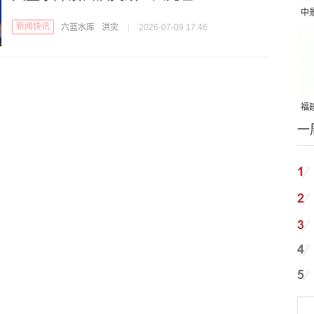
中
新闻快讯
六蓝水库
洪灾
|
2026-07-09 17:46
吨
福建
一
国