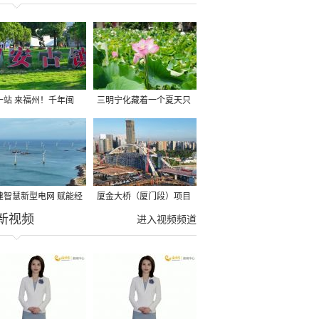
一站 来福州！千年闽
三明宁化藏着一个夏天只
，品读诗画闽江，邂逅
有18℃的地方
力海滨
建智慧新型电网 赋能经
厦金大桥（厦门段）项目
新视频
高质量发展
观音山互通主线桥拱肋合
进入视频频道
龙