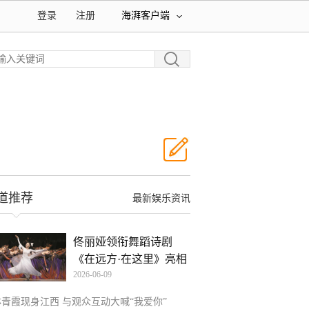
登录
注册
海湃客户端
道推荐
最新娱乐资讯
佟丽娅领衔舞蹈诗剧
《在远方·在这里》亮相
2026-06-09
厦
林青霞现身江西 与观众互动大喊“我爱你”