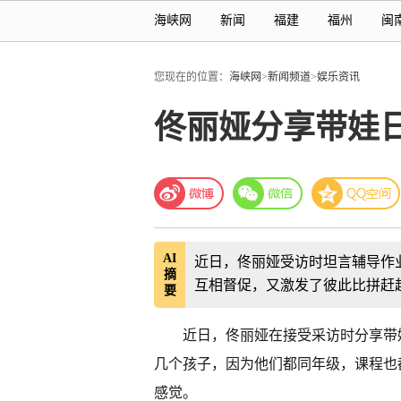
海峡网
新闻
福建
福州
闽
您现在的位置：
海峡网
>
新闻频道
>
娱乐资讯
佟丽娅分享带娃
AI
近日，佟丽娅受访时坦言辅导作
摘
互相督促，又激发了彼此比拼赶
要
近日，佟丽娅在接受采访时分享带
几个孩子，因为他们都同年级，课程也
感觉。