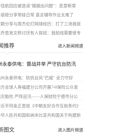
李佳航回应被造谣“婚姻出问题”：恶意断章
佟丽娅分享带娃日常 直言辅导作业太难了
瞿颖分享与周杰伦打网球经历：打了三场我就
陈乔恩发文称讨厌有人探班：我拍戏需要很专
闻推荐
进入新闻频道
州永泰供电：督战并举 严守抗台防汛
福州永泰供电：防抗台风“巴威” 全力守好
同方全球人寿福建分公司开展7•8保险公众宣
临灾勘险 严阵迎汛——人保财险宁德市分公
习近平同金正恩就《中朝友好合作互助条约》
中华人民共和国和纳米比亚共和国关于构建新
新图文
进入图片频道