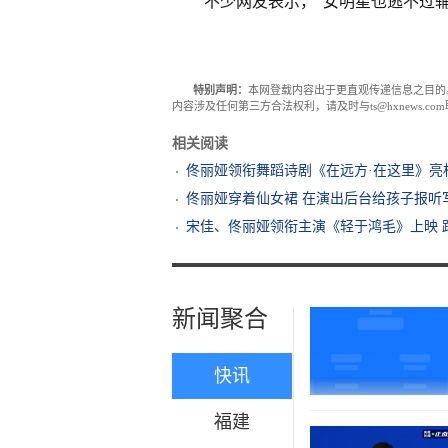
不少网友表示，“女明星也逃不过辅
特别声明：
本网登载内容出于更直观传递信息之目的
内容涉及任何第三方合法权利，请及时与ts@hxnews.
相关阅读
佟丽娅领衔舞蹈诗剧《在远方·在这里》亮
佟丽娅穿着仙女裙 在演出后台给孩子报听
宋佳、佟丽娅领衔主演《轻于鸿毛》上映 
新闻聚合
快讯
福建