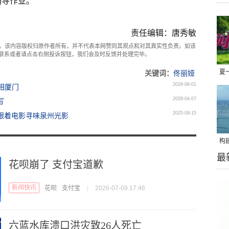
导作业。”
责任编辑：唐秀敏
。该内容版权归原作者所有，并不代表本网赞同其观点和对其真实性负责。如该
com联系或者请点击右侧投诉按钮，我们会及时反馈并处理完毕。
夏
关键词：
佟丽娅
2026-06-01
相厦门
安
2026-04-07
写
魅
2025-09-15
跟着电影寻味泉州光影
构
最
济
花呗崩了 支付宝道歉
新闻快讯
花呗
支付宝
|
2026-07-09 17:46
六蓝水库溃口洪灾致26人死亡