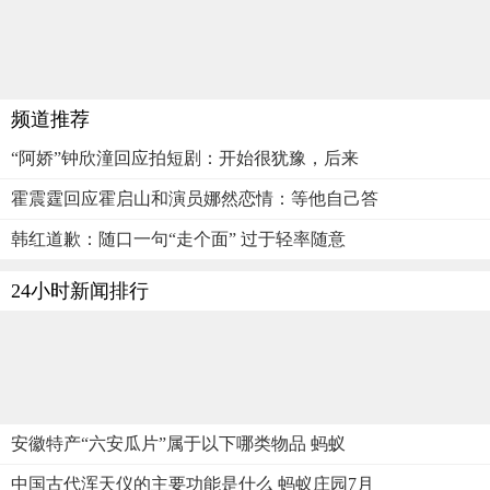
频道推荐
“阿娇”钟欣潼回应拍短剧：开始很犹豫，后来
霍震霆回应霍启山和演员娜然恋情：等他自己答
韩红道歉：随口一句“走个面” 过于轻率随意
24小时新闻排行
安徽特产“六安瓜片”属于以下哪类物品 蚂蚁
中国古代浑天仪的主要功能是什么 蚂蚁庄园7月