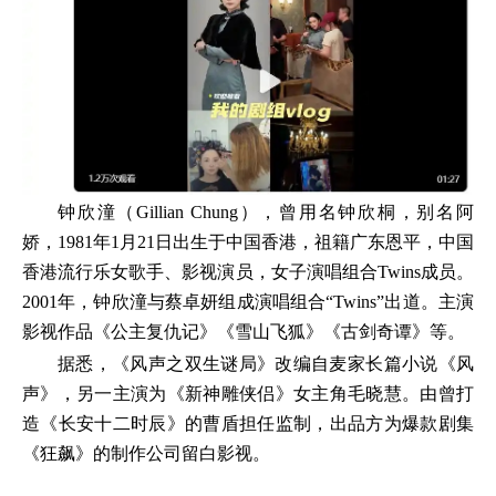
钟欣潼（Gillian Chung），曾用名钟欣桐，别名阿
娇，1981年1月21日出生于中国香港，祖籍广东恩平，中国
香港流行乐女歌手、影视演员，女子演唱组合Twins成员。
2001年，钟欣潼与蔡卓妍组成演唱组合“Twins”出道。主演
影视作品《公主复仇记》《雪山飞狐》《古剑奇谭》等。
据悉，《风声之双生谜局》改编自麦家长篇小说《风
声》，另一主演为《新神雕侠侣》女主角毛晓慧。由曾打
造《长安十二时辰》的曹盾担任监制，出品方为爆款剧集
《狂飙》的制作公司留白影视。