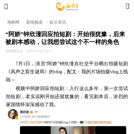


海峡网
>
新闻频道
>
娱乐资讯
“阿娇”钟欣潼回应拍短剧：开始很犹豫，后来
被剧本感动，让我想尝试这个不一样的角色
荆楚网综合
2026-07-02 20:57
7月1日，演员“阿娇”钟欣潼在社交平台晒出拍摄短剧
《风声之双生谜局》的vlog，配文：我的片场拍摄vlog上线
啦～
视频中阿娇回应拍短剧：入行这么多年，第一次尝试
拍短剧，老实说刚开始还挺犹豫的，看完剧本后，浓烈的
家国情怀深深感动了我。