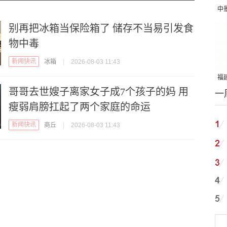
中
吨
别再把冰箱当保险箱了 储存不当易引发食
物中毒
新闻快讯
冰箱
|
2026-08-03 11:43
福建
哥哥去世嫂子离家女子成7个孩子的妈 用
一
国
瘦弱肩膀扛起了两个家庭的命运
新闻快讯
商丘
|
2026-08-03 11:43