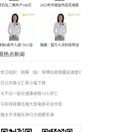
景石化二期年产100万
2023年中国金鸡百花电影
丙烷脱氢项目建成中交
节有福电影巡展31日启动
省6县市入选“2023全
福建：超万人次科技特派
周热点新闻
县域发展潜力百强县”
员一线开展服务
世卫组织：刚果（金）埃博拉疫情蔓延速度已
日元对美元汇率小幅下跌
超应对能力
乌干达一起交通事故致14人死亡
乌军持续袭击俄大型电商平台仓库
俄太平洋舰队举行大规模军演