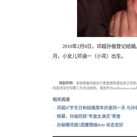
2010年2月8日，邓超孙俪登记结婚
月，小女儿邓涵一（小花）出生。
特别声明：
本网登载内容出于更直观传递信息之目的
内容涉及任何第三方合法权利，请及时与ts@hxnews.
相关阅读
邓超47岁生日和结婚周年庆是同一天 与
杨幂、孙俪同获“年度女演员”荣誉
孙俪曝邓超3周腰围缩4cm 状态变好