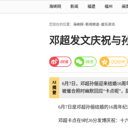
海峡网
新闻
福建
福州
闽
您现在的位置：
海峡网
>
新闻频道
>
娱乐资讯
邓超发文庆祝与孙
AI
6月7日，邓超孙俪迎来结婚16周
摘
被催合照时幽默回应“卡点呢”，
要
6月7日是邓超孙俪结婚的16周年
邓超卡点在9时26分发博庆祝：十