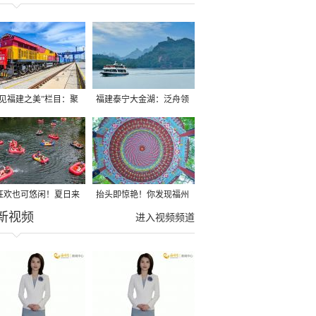
遇见福建之美”栏目：聚
福建泰宁大金湖：泛舟领
福建一周大事记
略水上丹霞独特风光
狂欢也可悠闲！夏日来
抬头即惊艳！你发现福州
新视频
里亲水饱享清凉！
美学“天花板”了吗？
进入视频频道