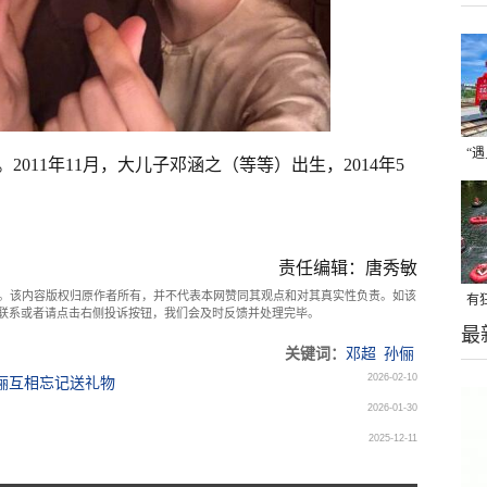
“
。2011年11月，大儿子邓涵之（等等）出生，2014年5
焦
责任编辑：唐秀敏
。该内容版权归原作者所有，并不代表本网赞同其观点和对其真实性负责。如该
有
com联系或者请点击右侧投诉按钮，我们会及时反馈并处理完毕。
最
这
关键词：
邓超
孙俪
2026-02-10
孙俪互相忘记送礼物
2026-01-30
2025-12-11