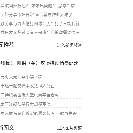
李佳航回应被造谣“婚姻出问题”：恶意断章
佟丽娅分享带娃日常 直言辅导作业太难了
瞿颖分享与周杰伦打网球经历：打了三场我就
陈乔恩发文称讨厌有人探班：我拍戏需要很专
闻推荐
进入新闻频道
卫组织：刚果（金）埃博拉疫情蔓延速
日元对美元汇率小幅下跌
乌干达一起交通事故致14人死亡
乌军持续袭击俄大型电商平台仓库
俄太平洋舰队举行大规模军演
霍尔木兹海峡附近货船遇袭起火 一船员失踪
新图文
进入图片频道