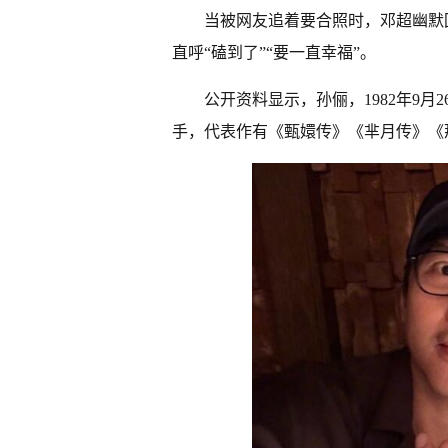
当被网友追着要合照时，邓超幽默
直呼“磕到了”“要一直幸福”。
公开资料显示，孙俪，1982年9
手，代表作有《甄嬛传》《芈月传》《