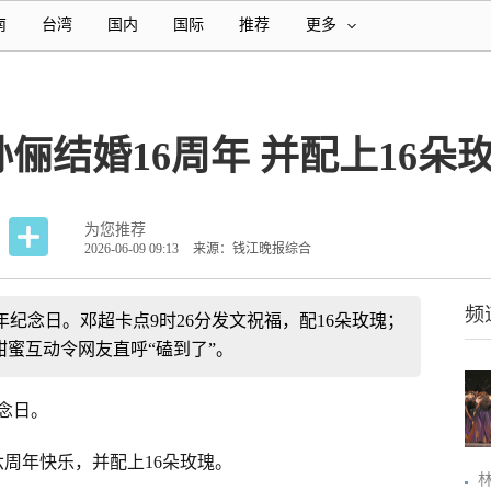
南
台湾
国内
国际
推荐
更多
俪结婚16周年 并配上16朵
为您推荐
2026-06-09 09:13
来源：钱江晚报综合
频
年纪念日。邓超卡点9时26分发文祝福，配16朵玫瑰；
甜蜜互动令网友直呼“磕到了”。
纪念日。
六周年快乐，并配上16朵玫瑰。