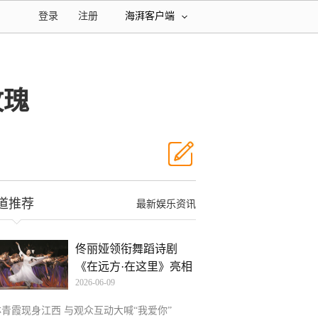
登录
注册
海湃客户端
玫瑰
道推荐
最新娱乐资讯
佟丽娅领衔舞蹈诗剧
《在远方·在这里》亮相
2026-06-09
厦
林青霞现身江西 与观众互动大喊“我爱你”