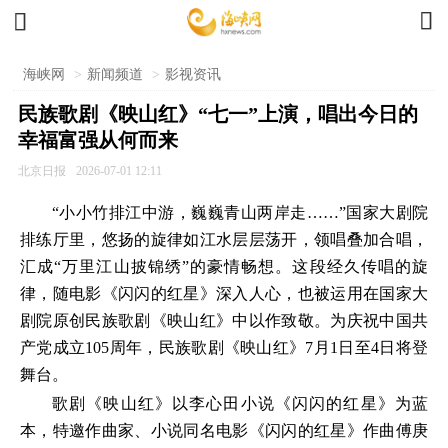


海峡网
>
新闻频道
>
影视资讯
民族歌剧《映山红》“七一”上演，唱出今日的
幸福富强从何而来
北京日报
2026-07-01 12:11
“小小竹排江中游，巍巍青山两岸走……”国家大剧院
排练厅里，悠扬的旋律如江水层层荡开，领唱叠加合唱，
汇成“万里江山披锦绣”的豪情畅想。这段经久传唱的旋
律，随电影《闪闪的红星》深入人心，也被运用在国家大
剧院原创民族歌剧《映山红》中以作致敬。为庆祝中国共
产党成立105周年，民族歌剧《映山红》7月1日至4日将登
舞台。
歌剧《映山红》以李心田小说《闪闪的红星》为蓝
本，特邀作曲家、小说同名电影《闪闪的红星》作曲傅庚