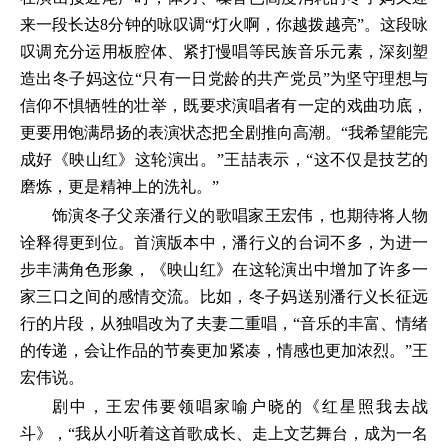
来一段长达8分钟的咏叹调“灯火啊，你越拨越亮”。这段咏
叹调充分运用板腔体、紧打慢唱等民族音乐元素，深刻塑
造出冬子妈这位“只有一日党龄的共产党员”为坚守理想与
信仰不惧牺牲的壮举，既要求演唱者有一定的戏曲功底，
更要用饱满昂扬的表演状态把全剧推向高潮。“我希望能完
成好《映山红》这轮演出。”王喆表示，“这不仅是技艺的
磨炼，更是精神上的洗礼。”
饰演冬子父亲潘行义的歌唱家王宏伟，也期待将人物
诠释得更到位。首演版本中，潘行义的台词不多，为进一
步丰满角色形象，《映山红》在这轮演出中增加了许多一
家三口之间的感情交流。比如，冬子妈送别潘行义长征远
行的片段，从独唱改为了夫妻二重唱，“音乐的丰富、情绪
的传递，会让作品的节奏更加紧凑，情感也更加浓烈。”王
宏伟说。
剧中，王宏伟要领唱家喻户晓的《红星照我去战
斗》，“我从小听着这首歌成长、走上文艺舞台，成为一名