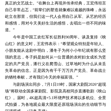
真正的文艺战士。”在舞台上再现并传承经典，王宏伟坦言
自己非常忐忑，“前辈们的塑造就像难以逾越的珠峰，永远
屹立在那里，但我们这一代人会用自己从军、从艺的经历
和感情，用对今天美好生活的感悟，去唱出一些不同的味
道。”
今年是中国工农红军长征胜利90周年。谈及复排《映
山红》的意义时，王宏伟表示：“希望观众特别是年轻人、
小朋友能从这剧中明白，潘冬子为何小小年纪就有那么坚
强的意志，冬子妈是如何从一位普通的农村妇女成长为坚
定的共产党员，潘行义在爬雪山、过草地时为什么从未丢
失革命的信念。正是因为有千千万万共产党员、革命战士
的牺牲奉献，才有我们今天的幸福富强。”
与剧场演出同步，7月1日19时，国家大剧院2026“超现
场”将联动全国多家剧院、影院及高校同步直播歌剧《映山
红》。届时，4K超高清+5.1环绕声技术将以多机位、全景
式拍摄，为各地观众最大限度还原现场演出的生动细节与