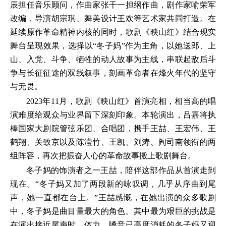
辰担任音乐顾问，作曲家张千一担纲作曲，剧作家喻荣军
改编，导演胡宗琪、舞美设计王欢等艺术家共同打造。在
延续原作革命精神内核的同时，歌剧《映山红》结合现实
舞台呈现效果，选择以“冬子妈”作为主角，以她送郎、上
山、入党、斗争、牺牲的动人故事为主线，串联起敌后斗
争与长征征途的双线叙事，刻画革命者在烽火年代的坚守
与无畏。
2023年11月，歌剧《映山红》首演亮相，相当高的唱
演难度给观众与业界留下深刻印象。本轮演出，吕嘉将执
棒国家大剧院管弦乐团、合唱团，携手王喆、王宏伟、王
鹤翔、关致京以及陈滢竹、王凯、刘涛、阎司南领衔的两
组阵容，再次把振奋人心的革命故事搬上歌剧舞台。
冬子妈的饰演者之一王喆，陪伴这部作品从首演走到
现在。“冬子妈又加了两段新的咏叹调，几乎从序曲到尾
声，她一直都在台上。”王喆感慨，在她出演的众多歌剧
中，冬子妈是曲目量最大的角色。其中最为艰巨的挑战是
在演出接近尾声时，体力、嗓音已高度消耗的冬子妈又迎