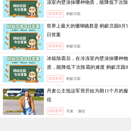
冻室内壁涂抹哪种物质，能降低下次除
霜的难度
游戏新闻
蚂蚁庄园
世界上最大的珊瑚礁群是 蚂蚁庄园8月5
日答案
游戏新闻
蚂蚁庄园
冰箱除霜后，在冷冻室内壁涂抹哪种物
质，能降低下次除霜的难度 蚂蚁庄园8
月5日答案
游戏新闻
蚂蚁庄园
丹麦公主抵达军营开始为期11个月的服
役
国际新闻
丹麦
|
服役