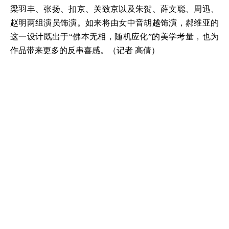
梁羽丰、张扬、扣京、关致京以及朱贺、薛文聪、周迅、
赵明两组演员饰演。如来将由女中音胡越饰演，郝维亚的
这一设计既出于“佛本无相，随机应化”的美学考量，也为
作品带来更多的反串喜感。（记者 高倩）
点击
新闻聚合
有更多好看的内容>>>
(责任编辑：唐秀敏)
为您推荐
蚂蚁庄园8月5日答案 冰箱除霜后，在冷
冻室内壁涂抹哪种物质，能降低下次除