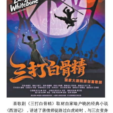
喜歌剧《三打白骨精》取材自家喻户晓的经典小说
《西游记》，讲述了唐僧师徒路过白虎岭时，与三次变身