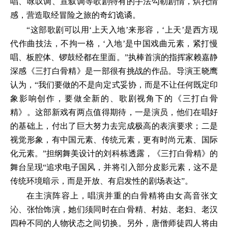
唱、咏叹调、宣叙调等歌剧特有的手法勾勒剧情，烘托情
感，营造取经冒险之旅的奇幻诡谲。
“这部歌剧可以用‘上天入地’来形容，‘上天’是西方现
代作曲技法，不拘一格，‘入地’是中国戏曲元素，紧打慢
唱、板腔体、锣鼓经都在里面。”执棒首演的指挥家赖嘉静
深感《三打白骨精》是一部很有挑战的作品。导演王晓鹰
认为，“我们要做的不是向定式妥协，而是不让任何既定印
象影响创作，要做全新的、歌剧视角下的《三打白骨
精》。这部新戏有两点值得期待，一是演员，他们在唱好
的基础上，付出了巨大努力去完成极高的表演要求；二是
视觉形象，有中国元素、传统元素，更有时尚元素、国际
化元素。”担纲舞美设计的刘科栋透露，《三打白骨精》的
舞台呈现“追求电子国风，并将引入部分皮影元素，这不是
传统环境暗示，而是开放、有启发性的剧场表达”。
在主演阵容上，唱演并重的白骨精将由女高音张文
沁、张怡饰演，她们须同时在白骨精、村姑、老妇、老汉
四种不同的人物状态之间切换。另外，唐僧师徒四人将由