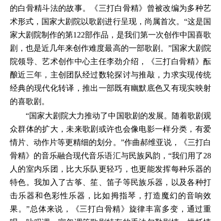
的白骨精斗法的故事。《三打白骨精》曾被改编为多种艺
术形式，国家大剧院以歌剧进行呈现，尚属首次。“这是国
家大剧院制作的第122部作品，是我们第一次创作中国喜歌
剧，也是近几年来创作难度最高的一部歌剧。”国家大剧院
院领导、艺术创作中心主任李劲介绍，《三打白骨精》酝
酿近三年，主创团队经过数轮探讨与推敲，力求实现传统
经典的现代化转译，推出一部既有幽默底色又有现实映射
的喜歌剧。
“国家大剧院大力推动了中国歌剧的发展。随着歌剧观
众群体的扩大，未来歌剧或许也会像电影一样分类，有爱
情片、动作片等更精细的划分。”作曲郝维亚说，《三打白
骨精》的音乐融合现代音乐语汇与民族风韵，“我们用了28
人的室内乐团，比大乐队更轻巧，也更能发挥每种乐器的
特色。我加入了古筝、笙、笛子等民族乐器，以及各种打
击乐器和色彩性乐器，比如拇指琴，打造魔幻的音响效
果。”总体来说，《三打白骨精》旋律丰富多变，通过重