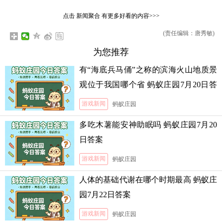
点击
新闻聚合
有更多好看的内容>>>
(责任编辑：唐秀敏)
为您推荐
有“海底兵马俑”之称的滨海火山地质景
观位于我国哪个省 蚂蚁庄园7月20日答
案
游戏新闻
蚂蚁庄园
多吃木薯能安神助眠吗 蚂蚁庄园7月20
日答案
游戏新闻
蚂蚁庄园
人体的基础代谢在哪个时期最高 蚂蚁庄
园7月22日答案
游戏新闻
蚂蚁庄园