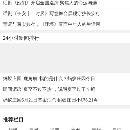
话剧《她们》开启全国巡演 聚焦人的命运与选
话剧《长安十二时辰》写意舞台展现守护长安行
荒诞与写实共存，《迷墙》直面中年人的生活困
24小时新闻排行
蚂蚁庄园“鹿角解”指的是什么？蚂蚁庄园今日
民间谚语“夏至不过不热”，说明夏至过了？蚂
蚂蚁庄园6月21日答案汇总 蚂蚁庄园小鸡6.21今
推荐栏目
福建
福州
平潭
莆田
泉州
厦门