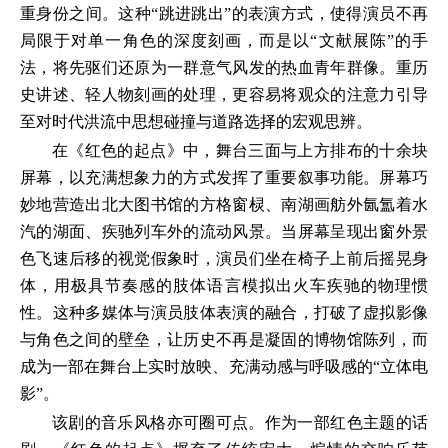
重身份之间。这种“跳进跳出”的表演方式，使得演员不再
局限于对单一角色的深度刻画，而是以“文献展陈”的手
法，将先驱们还原为一群意气风发的热血青年群像。重历
史讲述、轻人物刻画的处理，更容易将观众的注意力引导
至对时代洪流中思想碰撞与道路选择的宏观思辨。
在《红色的起点》中，舞台三面与上方排布的十余块
屏幕，以充满想象力的方式发挥了重要叙事功能。屏幕巧
妙地营造出北大图书馆的方格窗棂、南湖画舫外氤氲着水
汽的湖面、疾驰列车外的流动风景。当屏幕呈现出窗外景
色飞速后移的视觉假象时，演员们坐在椅子上前后摇晃身
体，用极具节奏感的肢体语言模拟出火车疾驰的物理惯
性。这种多媒体与演员肢体表演的融合，打破了虚拟影像
与角色之间的壁垒，让历史不再是凝固的博物馆陈列，而
成为一部在舞台上实时放映、充满动感与呼吸感的“立体电
影”。
该剧的音乐风格亦可圈可点。作为一部红色主题的话