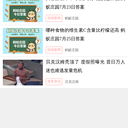
蚁庄园7月23日答案
游戏新闻
蚂蚁庄园
哪种食物的维生素C含量比柠檬还高 蚂
蚁庄园7月25日答案
游戏新闻
蚂蚁庄园
贝克汉姆秃顶了 度假照曝光 昔日万人
迷也难逃发量危机
体育资讯
贝克汉姆