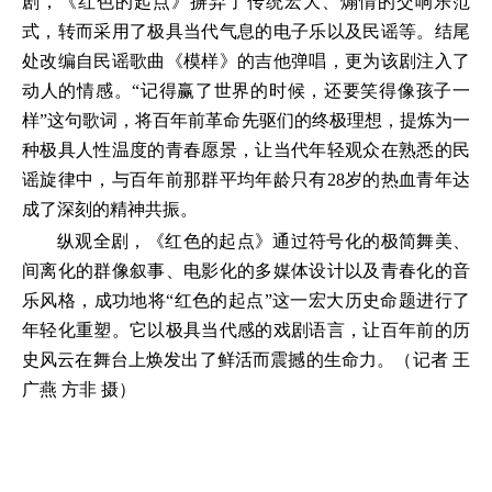
剧，《红色的起点》摒弃了传统宏大、煽情的交响乐范
式，转而采用了极具当代气息的电子乐以及民谣等。结尾
处改编自民谣歌曲《模样》的吉他弹唱，更为该剧注入了
动人的情感。“记得赢了世界的时候，还要笑得像孩子一
样”这句歌词，将百年前革命先驱们的终极理想，提炼为一
种极具人性温度的青春愿景，让当代年轻观众在熟悉的民
谣旋律中，与百年前那群平均年龄只有28岁的热血青年达
成了深刻的精神共振。
纵观全剧，《红色的起点》通过符号化的极简舞美、
间离化的群像叙事、电影化的多媒体设计以及青春化的音
乐风格，成功地将“红色的起点”这一宏大历史命题进行了
年轻化重塑。它以极具当代感的戏剧语言，让百年前的历
史风云在舞台上焕发出了鲜活而震撼的生命力。（记者 王
广燕 方非 摄）