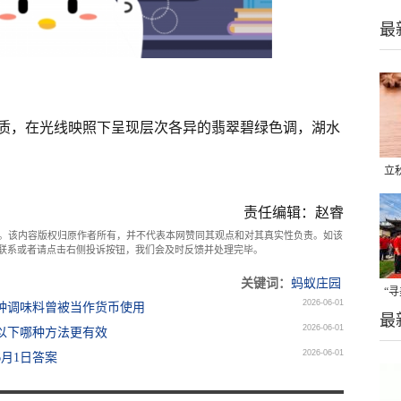
最
质，在光线映照下呈现层次各异的翡翠碧绿色调，湖水
立
晒
责任编辑：赵睿
味
。该内容版权归原作者所有，并不代表本网赞同其观点和对其真实性负责。如该
com联系或者请点击右侧投诉按钮，我们会及时反馈并处理完毕。
关键词：
蚂蚁庄园
“
2026-06-01
哪种调味料曾被当作货币使用
最
题
2026-06-01
，以下哪种方法更有效
2026-06-01
6月1日答案