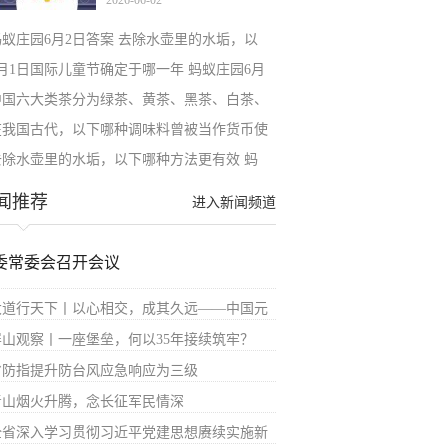
2026-06-02
蚂蚁庄园6月2日答案 去除水壶里的水垢，以
6月1日国际儿童节确定于哪一年 蚂蚁庄园6月
中国六大类茶分为绿茶、黄茶、黑茶、白茶、
在我国古代，以下哪种调味料曾被当作货币使
去除水壶里的水垢，以下哪种方法更有效 蚂
闻推荐
进入新闻频道
委常委会召开会议
大道行天下丨以心相交，成其久远——中国元
屏山观察丨一座堡垒，何以35年接续筑牢？
省防指提升防台风应急响应为三级
青山烟火升腾，念长征军民情深
全省深入学习贯彻习近平党建思想赓续实施新