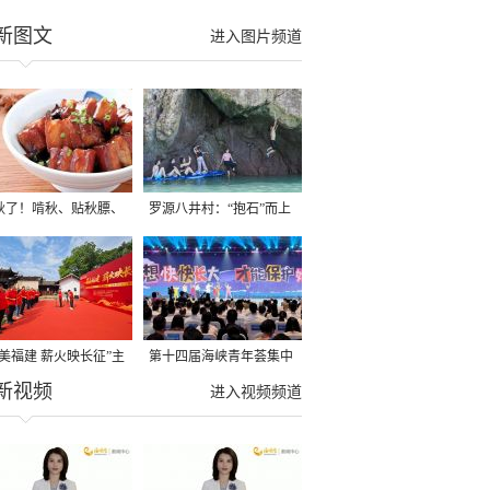
新图文
进入图片频道
秋了！啃秋、贴秋膘、
罗源八井村：“抱石”而上
秋，福建人这样过才够
→
寻美福建 薪火映长征”主
第十四届海峡青年荟集中
新视频
活动在龙岩长汀启动
阶段活动在福州举行
进入视频频道