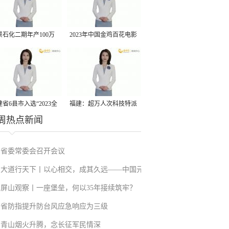
景石化二期年产100万
2023年中国金鸡百花电影
丙烷脱氢项目建成中交
节有福电影巡展31日启动
省6县市入选“2023全
福建：超万人次科技特派
周热点新闻
县域发展潜力百强县”
员一线开展服务
省委常委会召开会议
大道行天下丨以心相交，成其久远——中国元
屏山观察丨一座堡垒，何以35年接续筑牢？
首外交的世界情怀与大国气派
省防指提升防台风应急响应为三级
青山烟火升腾，念长征军民情深