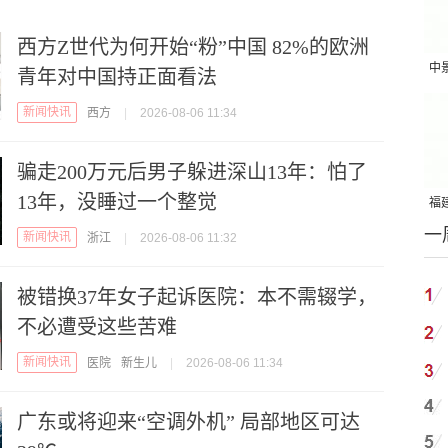
西方Z世代为何开始“粉”中国 82%的欧洲
中
青年对中国持正面看法
吨
新闻快讯
西方
|
2026-08-06 11:34
骗走200万元后男子躲进深山13年：怕了
13年，没睡过一个整觉
福建
一
国
新闻快讯
浙江
|
2026-08-06 11:32
被错换37年女子起诉医院：本不需辍学，
不必遭受这些苦难
新闻快讯
医院
新生儿
|
2026-08-06 11:34
广东或将迎来“空调外机” 局部地区可达