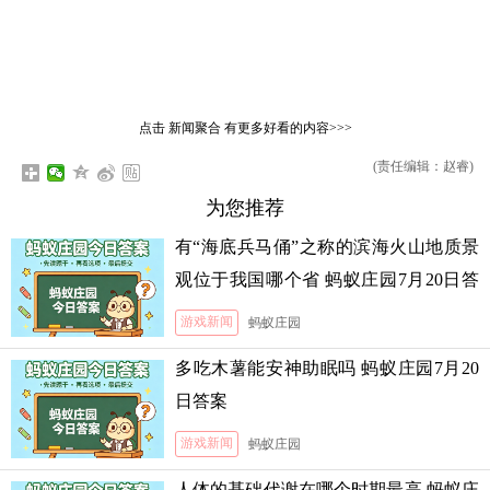
点击
新闻聚合
有更多好看的内容>>>
(责任编辑：赵睿)
为您推荐
有“海底兵马俑”之称的滨海火山地质景
观位于我国哪个省 蚂蚁庄园7月20日答
案
游戏新闻
蚂蚁庄园
多吃木薯能安神助眠吗 蚂蚁庄园7月20
日答案
游戏新闻
蚂蚁庄园
人体的基础代谢在哪个时期最高 蚂蚁庄