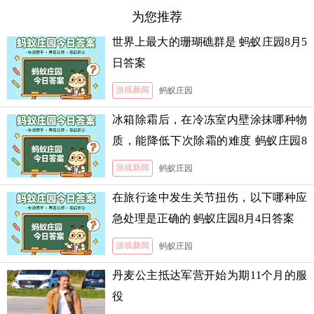
为您推荐
世界上最大的珊瑚礁群是 蚂蚁庄园8月5
日答案
游戏新闻
蚂蚁庄园
冰箱除霜后，在冷冻室内壁涂抹哪种物
质，能降低下次除霜的难度 蚂蚁庄园8
月5日答案
游戏新闻
蚂蚁庄园
在旅行途中发生关节扭伤，以下哪种应
急处理是正确的 蚂蚁庄园8月4日答案
游戏新闻
蚂蚁庄园
丹麦公主抵达军营开始为期11个月的服
役