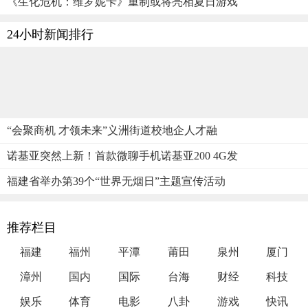
《生化危机：维罗妮卡》重制或将亮相夏日游戏
24小时新闻排行
“会聚商机 才领未来”义洲街道校地企人才融
诺基亚突然上新！首款微聊手机诺基亚200 4G发
福建省举办第39个“世界无烟日”主题宣传活动
推荐栏目
福建
福州
平潭
莆田
泉州
厦门
漳州
国内
国际
台海
财经
科技
娱乐
体育
电影
八卦
游戏
快讯