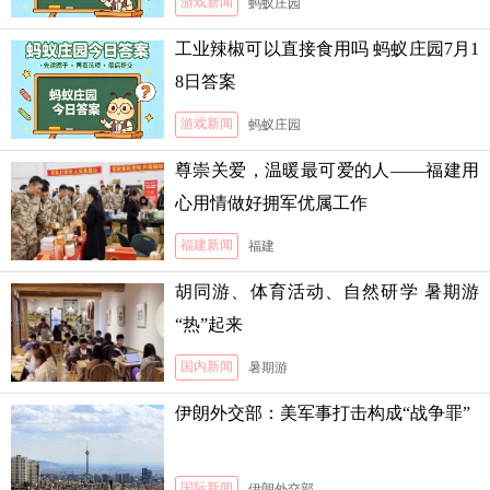
游戏新闻
蚂蚁庄园
工业辣椒可以直接食用吗 蚂蚁庄园7月1
8日答案
游戏新闻
蚂蚁庄园
尊崇关爱，温暖最可爱的人——福建用
心用情做好拥军优属工作
福建新闻
福建
胡同游、体育活动、自然研学 暑期游
“热”起来
国内新闻
暑期游
伊朗外交部：美军事打击构成“战争罪”
国际新闻
伊朗外交部