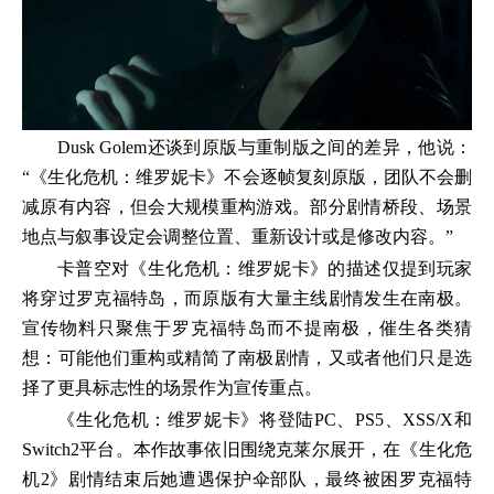
Dusk Golem还谈到原版与重制版之间的差异，他说：
“《生化危机：维罗妮卡》不会逐帧复刻原版，团队不会删
减原有内容，但会大规模重构游戏。部分剧情桥段、场景
地点与叙事设定会调整位置、重新设计或是修改内容。”
卡普空对《生化危机：维罗妮卡》的描述仅提到玩家
将穿过罗克福特岛，而原版有大量主线剧情发生在南极。
宣传物料只聚焦于罗克福特岛而不提南极，催生各类猜
想：可能他们重构或精简了南极剧情，又或者他们只是选
择了更具标志性的场景作为宣传重点。
《生化危机：维罗妮卡》将登陆PC、PS5、XSS/X和
Switch2平台。本作故事依旧围绕克莱尔展开，在《生化危
机2》剧情结束后她遭遇保护伞部队，最终被困罗克福特