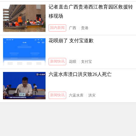
记者直击广西贵港西江教育园区救援转
移现场
国内新闻
广西
|
贵港
花呗崩了 支付宝道歉
新闻快讯
花呗
|
支付宝
六蓝水库溃口洪灾致26人死亡
新闻快讯
六蓝水库
|
洪灾