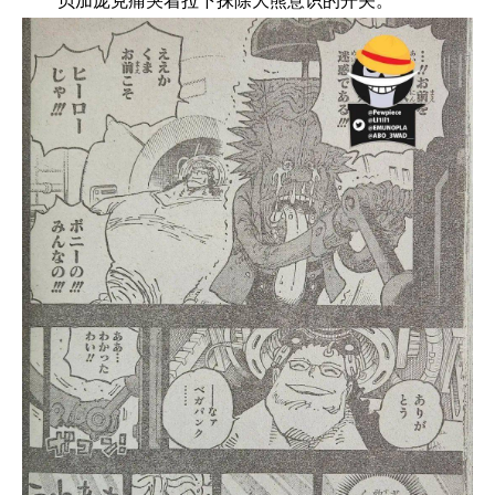
贝加庞克痛哭着拉下抹除大熊意识的开关。