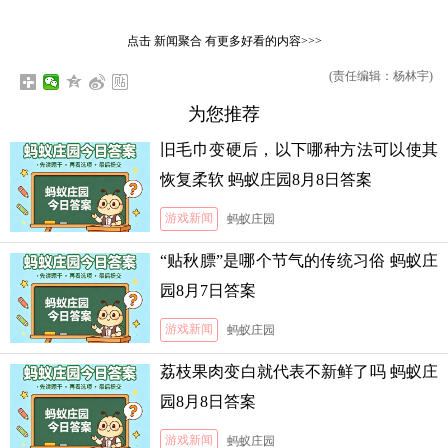
点击
新闻聚合
有更多好看的内容>>>
(责任编辑：杨林宇)
为您推荐
旧毛巾变硬后，以下哪种方法可以使其
恢复柔软 蚂蚁庄园8月8日答案
游戏新闻
蚂蚁庄园
“贴秋膘”是哪个节气的传统习俗 蚂蚁庄
园8月7日答案
游戏新闻
蚂蚁庄园
荔枝果肉变白就代表不新鲜了吗 蚂蚁庄
园8月8日答案
游戏新闻
蚂蚁庄园