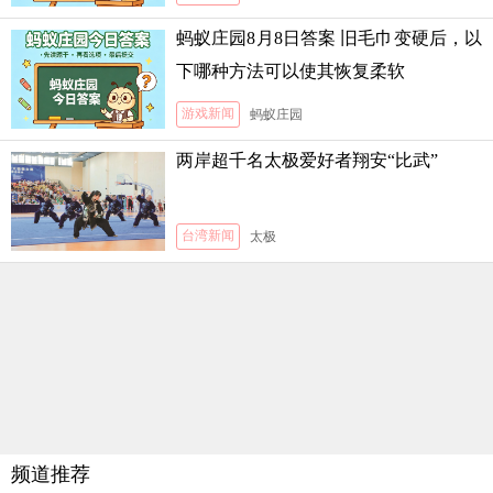
蚂蚁庄园8月8日答案 旧毛巾变硬后，以
下哪种方法可以使其恢复柔软
游戏新闻
蚂蚁庄园
两岸超千名太极爱好者翔安“比武”
台湾新闻
太极
频道推荐