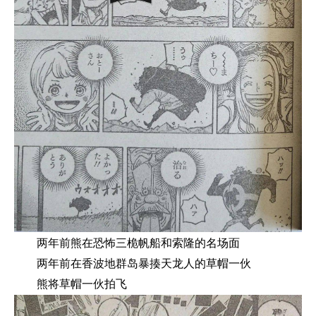
两年前熊在恐怖三桅帆船和索隆的名场面
两年前在香波地群岛暴揍天龙人的草帽一伙
熊将草帽一伙拍飞