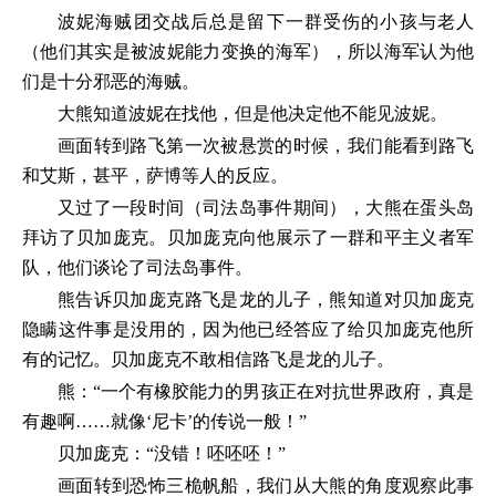
波妮海贼团交战后总是留下一群受伤的小孩与老人
（他们其实是被波妮能力变换的海军），所以海军认为他
们是十分邪恶的海贼。
大熊知道波妮在找他，但是他决定他不能见波妮。
画面转到路飞第一次被悬赏的时候，我们能看到路飞
和艾斯，甚平，萨博等人的反应。
又过了一段时间（司法岛事件期间），大熊在蛋头岛
拜访了贝加庞克。贝加庞克向他展示了一群和平主义者军
队，他们谈论了司法岛事件。
熊告诉贝加庞克路飞是龙的儿子，熊知道对贝加庞克
隐瞒这件事是没用的，因为他已经答应了给贝加庞克他所
有的记忆。贝加庞克不敢相信路飞是龙的儿子。
熊：“一个有橡胶能力的男孩正在对抗世界政府，真是
有趣啊……就像‘尼卡’的传说一般！”
贝加庞克：“没错！呸呸呸！”
画面转到恐怖三桅帆船，我们从大熊的角度观察此事