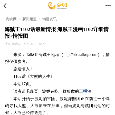


海峡网
>
新闻频道
>
动漫资讯
海贼王1102话最新情报 海贼王漫画1102详细情
报+情报图
搜狐 烧烧说
2023-12-21 10:20
来源：TalkOP海贼王论坛（http://bbs.talkop.com），情
报仅供参考。
剧透慎入！
1102话《大熊的人生》
本话17页。
读者请求扉页：波妮在吃一群狼做的
三明
治
本话开始于波妮的冒险。波妮海贼团正在前往一个岛
屿寻找大熊。大熊原来在那里，但当波妮海贼团到达的时
候，大熊已经传送走了。