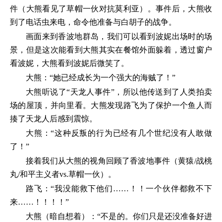
件（大熊看见了草帽一伙对抗莫利亚）。事件后，大熊收
到了电话虫来电，命令他准备与白胡子的战争。
画面来到香波地群岛，我们可以看到波妮出场时的场
景，但是这次能看到大熊其实在餐馆外面躲着，透过窗户
看波妮，大熊看到波妮后微笑了。
大熊：“她已经成长为一个强大的海贼了！”
大熊听说了“天龙人事件”，所以他传送到了人类拍卖
场的屋顶，并向里看。大熊发现路飞为了保护一个鱼人而
揍了天龙人后感到震惊。
大熊：“这种反叛的行为已经有几个世纪没有人敢做
了！”
接着我们从大熊的视角回顾了香波地事件（黄猿/战桃
丸/和平主义者vs.草帽一伙）。
路飞：“我没能救下他们……！！一个伙伴都救不下
来……！！！！”
大熊（暗自想着）：“不是的。你们只是还没准备好进