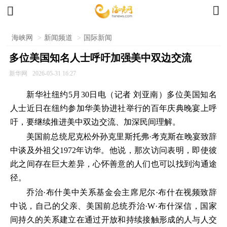


海峡网
>
新闻频道
>
国际新闻
多位美国知名人士呼吁加强美中双边交流
新华网
2026-05-31 16:27
新华社纽约5月30日电（记者 刘亚南）多位美国知名
人士近日在纽约参加华美协进社举行的百年庆典晚宴上呼
吁，要继续推进美中双边交流、加深民间理解。
美国前总统尼克松外孙克里斯托弗·考克斯在晚宴致辞
中谈及外祖父1972年访华。他说，那次访问表明，即使彼
此之间存在巨大差异，心怀善意的人们也可以找到沟通途
径。
乔治·布什美中关系基金会主席尼尔·布什在视频致辞
中说，自己的父亲、美国前总统乔治·W·布什深信，国家
间持久的关系建立在通过开放和持续接触形成的人与人交