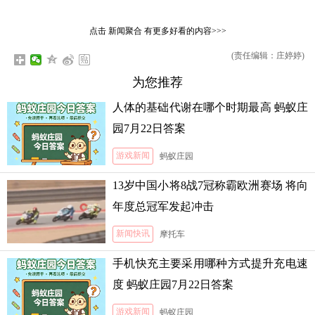
点击
新闻聚合
有更多好看的内容>>>
(责任编辑：庄婷婷)
为您推荐
人体的基础代谢在哪个时期最高 蚂蚁庄
园7月22日答案
游戏新闻
蚂蚁庄园
13岁中国小将8战7冠称霸欧洲赛场 将向
年度总冠军发起冲击
新闻快讯
摩托车
手机快充主要采用哪种方式提升充电速
度 蚂蚁庄园7月22日答案
游戏新闻
蚂蚁庄园