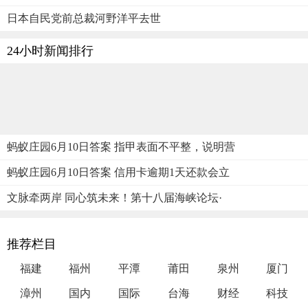
日本自民党前总裁河野洋平去世
24小时新闻排行
蚂蚁庄园6月10日答案 指甲表面不平整，说明营
蚂蚁庄园6月10日答案 信用卡逾期1天还款会立
文脉牵两岸 同心筑未来！第十八届海峡论坛·
推荐栏目
福建
福州
平潭
莆田
泉州
厦门
漳州
国内
国际
台海
财经
科技