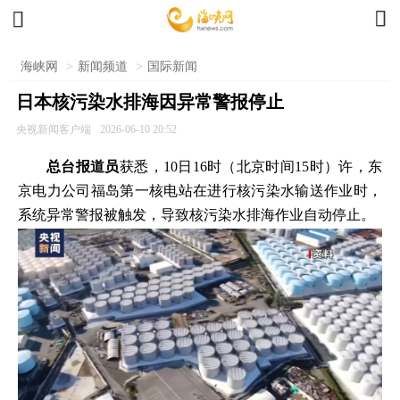


海峡网
>
新闻频道
>
国际新闻
日本核污染水排海因异常警报停止
央视新闻客户端
2026-06-10 20:52
总台报道员
获悉，10日16时（北京时间15时）许，东
京电力公司福岛第一核电站在进行核污染水输送作业时，
系统异常警报被触发，导致核污染水排海作业自动停止。