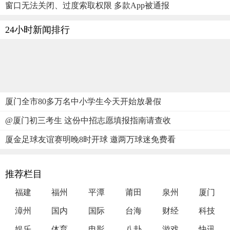
窗口无法关闭、过度索取权限 多款App被通报
24小时新闻排行
厦门全市80多万名中小学生今天开始放暑假
@厦门初三考生 这份中招志愿填报指南请查收
厦金足球友谊赛明晚8时开球 邀两万球迷免费看
推荐栏目
福建
福州
平潭
莆田
泉州
厦门
漳州
国内
国际
台海
财经
科技
娱乐
体育
电影
八卦
游戏
快讯