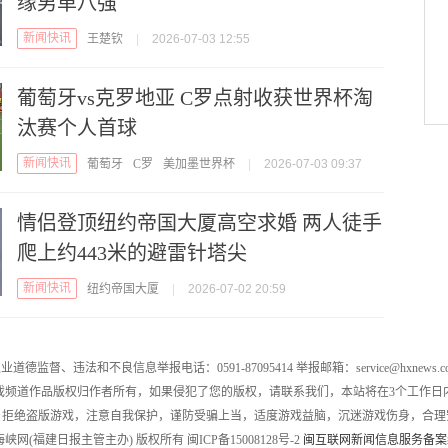
缘男单八强
新闻快讯
王楚钦
|
2026-07-03 12:55
葡萄牙vs克罗地亚 C罗点射收获世界杯淘
汰赛个人首球
新闻快讯
葡萄牙
C罗
美加墨世界杯
|
2026-07-03 09:37
情侣登顶纽约帝国大厦高空求婚 两人徒手
爬上约443米的避雷针塔尖
新闻快讯
纽约帝国大厦
|
2026-07-02 20:59
业道德监督、违法和不良信息举报电话：0591-87095414 举报邮箱：service@hxnews.c
戏频道作品版权归作者所有，如果侵犯了您的版权，请联系我们，本站将在3个工作日
，拒绝盗版游戏，注意自我保护，谨防受骗上当，适度游戏益脑，沉迷游戏伤身，合理
016 海峡网(福建日报主管主办) 版权所有 闽ICP备15008128号-2
闽互联网新闻信息服务备案编号