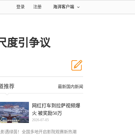
登录
注册
海湃客户端
尺度引争议
道推荐
最新国内新闻
网红打车到拉萨视频爆
火 被奖励50万
2026-07-05
光影遇绿茵！全国多地开启影院观赛新热潮