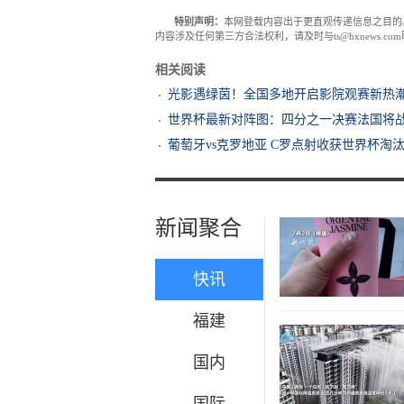
特别声明：
本网登载内容出于更直观传递信息之目的
内容涉及任何第三方合法权利，请及时与ts@hxnews.
相关阅读
光影遇绿茵！全国多地开启影院观赛新热
世界杯最新对阵图：四分之一决赛法国将
葡萄牙vs克罗地亚 C罗点射收获世界杯淘
新闻聚合
快讯
福建
国内
国际