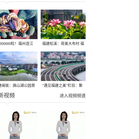
0000000粒！福州连江
福建松溪：荷美大布村 福
鱼迎来丰收！
韵引客来
建闽侯：旗山湖公园景
“遇见福建之美”栏目：聚
新视频
如画
焦福建一周大事记
进入视频频道