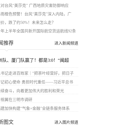
应对台风“美莎克” 广西地质灾害防御响应
暴雨橙色预警！台风“美莎克”深入内陆，广
银价，跌了约50%！未来怎么走？
今年上半年全国共新开国际航空货运航线92条
闻推荐
进入新闻频道
州队、厦门队赢了！都是3:0！“闽超
总书记走进百姓家｜“把茶叶经营好，把日子
牢记初心使命 勇担时代重任——习近平总书
接续奋斗，向着更加伟大的胜利和荣光
周祖翼在三明市调研
福建加快构建“气象×金融”全链条服务体系
新图文
进入图片频道