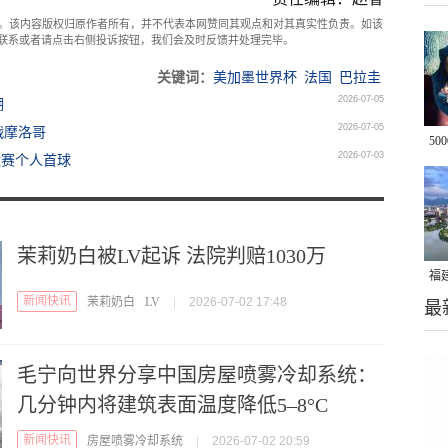
。该内容版权归原作者所有，并不代表本网赞同其观点和对其真实性负责。如该
com联系或者请点击右侧投诉按钮，我们会及时反馈并处理完毕。
关键词：
美加墨世界杯
法国
巴拉圭
2026-07-05
潮
2026-07-05
战摩洛哥
50
2026-07-03
汰赛个人首球
鲍
茉莉奶白被LV起诉 法院判赔1030万
福
新闻快讯
茉莉奶白
LV
|
2026-07-02 17:48
最
美
毛宁向世界分享中国房屋喷雾冷却系统：
几分钟内将建筑表面温度降低5–8°C
新闻快讯
房屋喷雾冷却系统
|
2026-07-02 20:59