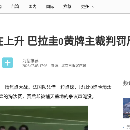
南
台湾
国内
国际
推荐
更多
上升 巴拉圭0黄牌主裁判罚
为您推荐
2026-07-05 17:03
来源：北京日报客户端
频
迎来一场焦点大战。法国队凭借一粒点球，以1比0惊险淘汰
弈的淘汰赛，赛后却被铺天盖地的争议声淹没。