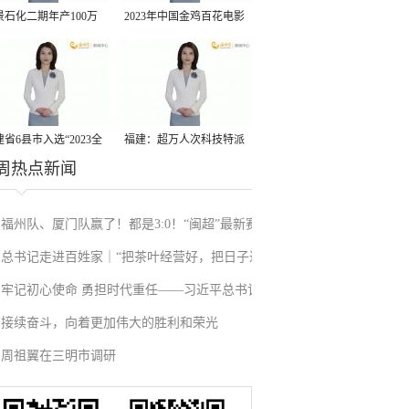
景石化二期年产100万
2023年中国金鸡百花电影
丙烷脱氢项目建成中交
节有福电影巡展31日启动
省6县市入选“2023全
福建：超万人次科技特派
周热点新闻
县域发展潜力百强县”
员一线开展服务
福州队、厦门队赢了！都是3:0！“闽超”最新赛
总书记走进百姓家｜“把茶叶经营好，把日子过
果来了
牢记初心使命 勇担时代重任——习近平总书记
得更红火”
接续奋斗，向着更加伟大的胜利和荣光
在庆祝中国共产党成立105周年大会上的重要讲
周祖翼在三明市调研
话引发热烈反响