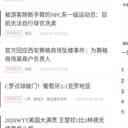
中
被游客掰断手臂的NPC系一级运动员：目
吨
前无法自行穿衣洗漱
新闻快讯
景区
|
2026-07-03 20:56
福建
官方回应西安赛格商场坠楼事件：为赛格
一
国
商场某商户负责人
新闻快讯
西安
|
2026-07-02 17:48
C罗点球破门！葡萄牙2-1克罗地亚
新闻快讯
C罗
葡萄牙
美加墨世界杯
|
2026-07-03 09:35
2026WTT美国大满贯 王楚钦1比3林德无