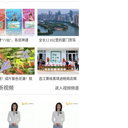
建“八仙”，各显神通
全长12.8公里的厦门筼筜
湖健身步道全线贯通
圈！成片紫色花瀑！就
连江黄岐离境退税商店揭
新视频
光明港公园
牌投用
进入视频频道