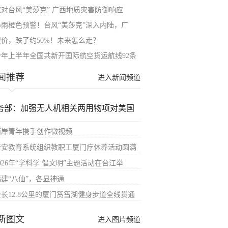
应对台风“美莎克” 广西地质灾害防御响应
暴雨橙色预警！台风“美莎克”深入内陆，广
银价，跌了约50%！未来怎么走？
今年上半年全国共新开国际航空货运航线92条
闻推荐
进入新闻频道
务部：加强无人机相关两用物项对美国
两岸青年携手创作微视频
晋安教育系统组织教职工厦门疗休养活动圆满
026年“学科学 倡文明”主题活动在台江举
福建“八仙”，各显神通
全长12.8公里的厦门筼筜湖健身步道全线贯通
新图文
进入图片频道