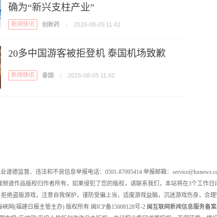
确为“新兴支柱产业”
新闻快讯
创新药
|
2026-08-05 11:42
20多中国游客被拒登机 泰国机场致歉
新闻快讯
泰国
|
2026-08-05 11:42
业道德监督、违法和不良信息举报电话：0591-87095414 举报邮箱：service@hxnews.c
戏频道作品版权归作者所有，如果侵犯了您的版权，请联系我们，本站将在3个工作日
，拒绝盗版游戏，注意自我保护，谨防受骗上当，适度游戏益脑，沉迷游戏伤身，合理
016 海峡网(福建日报主管主办) 版权所有 闽ICP备15008128号-2
闽互联网新闻信息服务备案编号