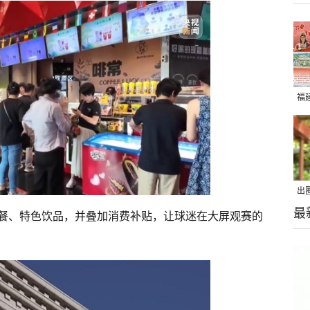
福
出
最
在
餐、特色饮品，并叠加消费补贴，让球迷在大屏观赛的