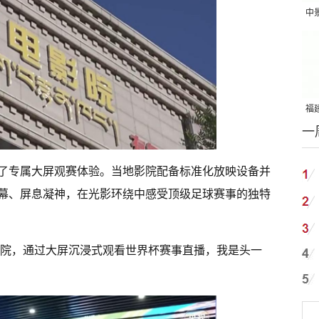
中
吨
福建
一
国
了专属大屏观赛体验。当地影院配备标准化放映设备并
幕、屏息凝神，在光影环绕中感受顶级足球赛事的独特
影院，通过大屏沉浸式观看世界杯赛事直播，我是头一