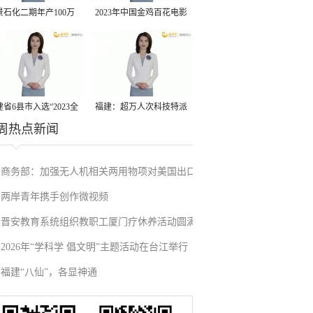
景石化二期年产100万
2023年中国金鸡百花电影
丙烷脱氢项目建成中交
节有福电影巡展31日启动
省6县市入选“2023全
福建：超万人次科技特派
周热点新闻
县域发展潜力百强县”
员一线开展服务
商务部：加强无人机相关两用物项对美国出口
两岸青年携手创作微视频
管制
晋安教育系统组织教职工厦门疗休养活动圆满
2026年“学科学 倡文明”主题活动在台江举行
举行
福建“八仙”，各显神通