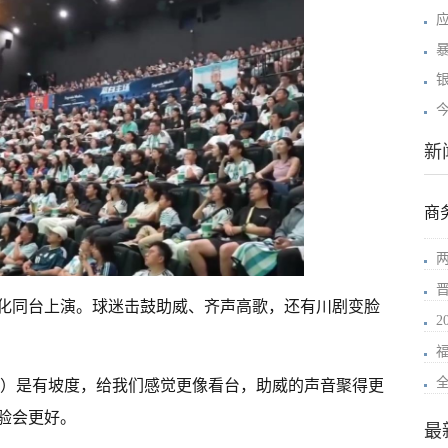
新
商
化同台上演。球迷击鼓助威、齐声高歌，还有川剧变脸
2
席）是有坡度，给我们感觉更像看台，助威的声音聚得更
验会更好。
最