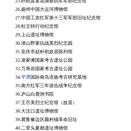
25.盱眙县黄花塘新四军军部纪念馆
26.扬州中国大运河博物馆
27.中国工农红军第十三军军部旧址纪念馆
28.杜立特行动纪念馆
29.上山遗址博物馆
30.潜山野寨抗战英烈纪念园
31.安庆市赵朴初故居陈列馆
32.凌家滩国家考古遗址公园
33.万寿岩国家考古遗址公园
34.
平潭
国际南岛语族考古研究基地
35.南方红军三年游击战争纪念馆
36.庐山白鹿洞书院
37.王尽美烈士纪念馆（故居）
38.大汶口遗址博物馆
39.冀鲁豫边区颜村铺革命旧址
40.二里头夏都遗址博物馆