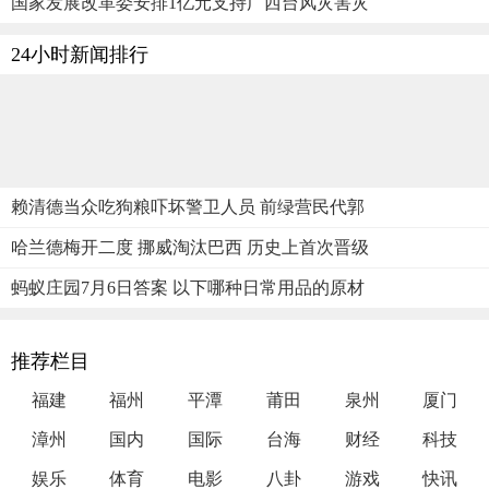
国家发展改革委安排1亿元支持广西台风灾害灾
24小时新闻排行
赖清德当众吃狗粮吓坏警卫人员 前绿营民代郭
哈兰德梅开二度 挪威淘汰巴西 历史上首次晋级
蚂蚁庄园7月6日答案 以下哪种日常用品的原材
推荐栏目
福建
福州
平潭
莆田
泉州
厦门
漳州
国内
国际
台海
财经
科技
娱乐
体育
电影
八卦
游戏
快讯