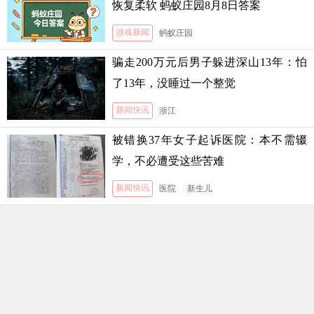
恢复柔软 蚂蚁庄园8月8日答案
游戏新闻
蚂蚁庄园
骗走200万元后男子躲进深山13年：怕
了13年，没睡过一个整觉
新闻快讯
浙江
被错换37年女子起诉医院：本不需辍
学，不必遭受这些苦难
新闻快讯
医院
|
新生儿