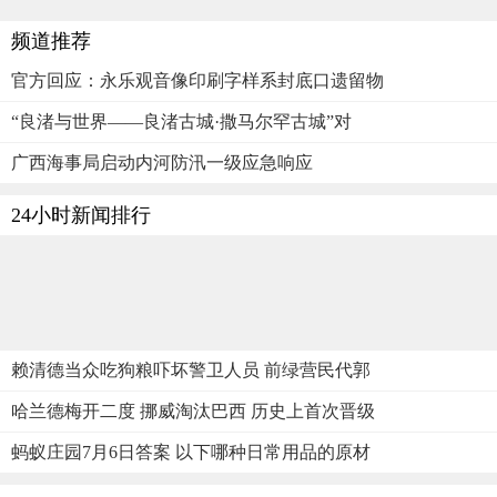
频道推荐
官方回应：永乐观音像印刷字样系封底口遗留物
“良渚与世界——良渚古城·撒马尔罕古城”对
广西海事局启动内河防汛一级应急响应
24小时新闻排行
赖清德当众吃狗粮吓坏警卫人员 前绿营民代郭
哈兰德梅开二度 挪威淘汰巴西 历史上首次晋级
蚂蚁庄园7月6日答案 以下哪种日常用品的原材