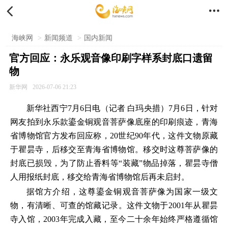


海峡网
>
新闻频道
>
国内新闻
官方回应：永乐观音像印刷字样系封底口遗留
物
新华网
2026-07-06 21:23
新华社西宁7月6日电（记者
白玛央措
）7月6日，针对
网友拍到永乐款鎏金铜观音菩萨像底座的印刷痕迹，青海
省博物馆官方发布回应称，20世纪90年代，这件文物原藏
于瞿昙寺，后移交至青海省博物馆。移交时这尊菩萨像的
封底已损毁，为了防止香料等“装藏”物品掉落，瞿昙寺僧
人用报纸封底，移交给青海省博物馆后再未启封。
据馆方介绍，这尊鎏金铜观音菩萨像为国家一级文
物，有清晰、可查的馆藏记录。这件文物于2001年从瞿昙
寺入馆，2003年完成入藏，至今二十余年始终严格遵循馆