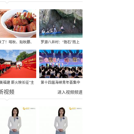
秋了！啃秋、贴秋膘、
罗源八井村：“抱石”而上
秋，福建人这样过才够
→
寻美福建 薪火映长征”主
第十四届海峡青年荟集中
新视频
活动在龙岩长汀启动
阶段活动在福州举行
进入视频频道