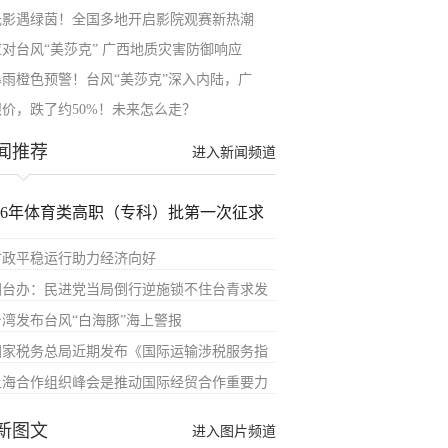
光影遇绿茵！全国多地开启影院观赛新热潮
应对台风“美莎克” 广西地质灾害防御响应
暴雨橙色预警！台风“美莎克”深入内陆，广
银价，跌了约50%！未来怎么走？
闻推荐
进入新闻频道
026年体育类高职（专科）批第一次征求
财政平稳运行助力经济向好
国台办：民进党当局倒行逆施锁不住台青求发
台湾发布台风“白海豚”海上警报
国家税务总局近期发布《国际运输涉税服务指
上海合作组织峰会是推动国际经贸合作重要力
新图文
进入图片频道