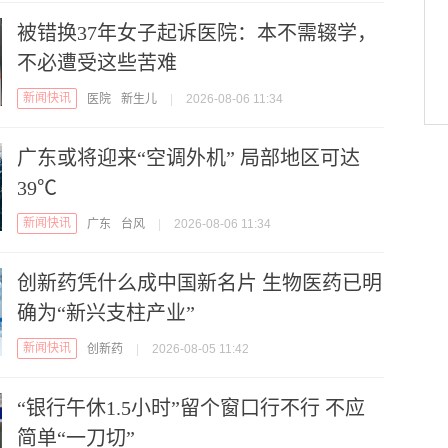
被错换37年女子起诉医院：本不需辍学，
不必遭受这些苦难
新闻快讯
医院
新生儿
|
2026-08-06 11:34
广东或将迎来“空调外机” 局部地区可达
39℃
新闻快讯
广东
台风
|
2026-08-06 11:34
创新药凭什么成中国新名片 生物医药已明
确为“新兴支柱产业”
新闻快讯
创新药
|
2026-08-05 11:42
“银行午休1.5小时”留个窗口行不行 不应
简单“一刀切”