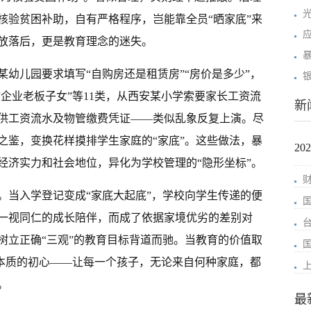
核验贫困补助，自有严格程序，岂能靠全员“晒家底”来
放落后，更是教育理念的迷失。
幼儿园要求填写“自购房还是租赁房”“房价是多少”，
“企业老板子女”等11类，从西安某小学索要家长工资流
新
供工资流水及物管缴费凭证——类似乱象反复上演。尽
之鉴，变换花样摸排学生家庭的“家底”。这些做法，暴
2
经济实力和社会地位，异化为学校管理的“隐形坐标”。
。当入学登记变成“家底大起底”，学校向学生传递的便
一视同仁的成长陪伴，而成了依据家境优劣的差别对
树立正确“三观”的教育目标背道而驰。当教育的价值取
最本质的初心——让每一个孩子，无论来自何种家庭，都
。
最