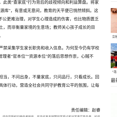
，此类“查家底”行为背后的歧视倾向和利益算盘。将家
资源库”，有意或无意间，教育的天平便已悄然倾斜。这
的不公更难治理，对学生心理造成的伤害，也比物质匮乏
土，而非衡量家境的生意场；教师关心孩子成长的目
。
立
晒
，严禁采集学生家长职务和收入信息。为何至今仍有学校
味
管理者“官本位”“资源本位”的落后思想作祟，心贼不
“
担当，不问出身，不量家底，只问品行，只看成长。回
最
题
具体行动，营造全社会共同守护教育公平的氛围，让每
责任编辑：赵睿
。该内容版权归原作者所有，并不代表本网赞同其观点和对其真实性负责。如该