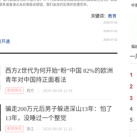
com联系或者请点击右侧投诉按钮，我们会及时反馈并处理完毕。
中
吨
关键词：
教育
2026-07-02
2026-07-02
2026-07-02
日开通
福建
一
国
西方Z世代为何开始“粉”中国 82%的欧洲
青年对中国持正面看法
新闻快讯
西方
|
2026-08-06 11:34
骗走200万元后男子躲进深山13年：怕了
13年，没睡过一个整觉
新闻快讯
浙江
|
2026-08-06 11:32