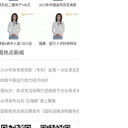
景石化二期年产100万
2023年中国金鸡百花电影
丙烷脱氢项目建成中交
节有福电影巡展31日启动
省6县市入选“2023全
福建：超万人次科技特派
周热点新闻
县域发展潜力百强县”
员一线开展服务
2026年体育类高职（专科）批第一次征求志愿
财政平稳运行助力经济向好
填报
国台办：民进党当局倒行逆施锁不住台青求发
台湾发布台风“白海豚”海上警报
展的心
国家税务总局近期发布《国际运输涉税服务指
引》