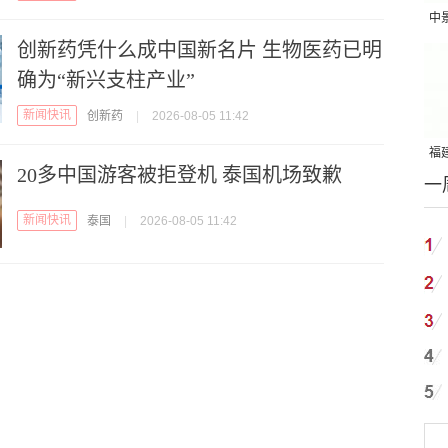
中
创新药凭什么成中国新名片 生物医药已明
吨
确为“新兴支柱产业”
新闻快讯
创新药
|
2026-08-05 11:42
福建
20多中国游客被拒登机 泰国机场致歉
一
国
新闻快讯
泰国
|
2026-08-05 11:42