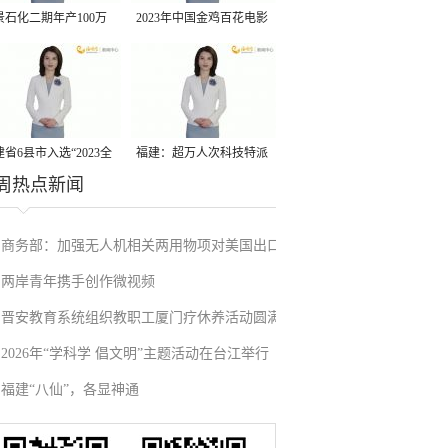
景石化二期年产100万
2023年中国金鸡百花电影
丙烷脱氢项目建成中交
节有福电影巡展31日启动
省6县市入选“2023全
福建：超万人次科技特派
周热点新闻
县域发展潜力百强县”
员一线开展服务
商务部：加强无人机相关两用物项对美国出口
两岸青年携手创作微视频
管制
晋安教育系统组织教职工厦门疗休养活动圆满
2026年“学科学 倡文明”主题活动在台江举行
举行
福建“八仙”，各显神通