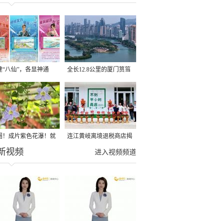
建“八仙”，各显神通
全长12.8公里的厦门筼筜
湖健身步道全线贯通
圈！成片紫色花瀑！就
连江黄岐离境退税商店揭
新视频
光明港公园
牌投用
进入视频频道