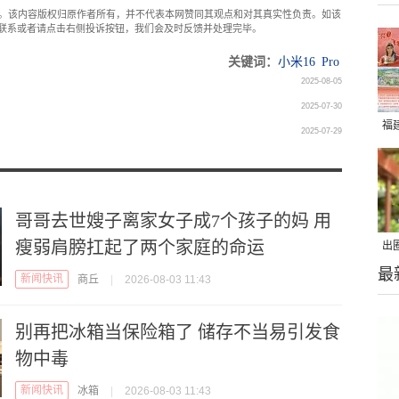
。该内容版权归原作者所有，并不代表本网赞同其观点和对其真实性负责。如该
com联系或者请点击右侧投诉按钮，我们会及时反馈并处理完毕。
关键词：
小米16
Pro
2025-08-05
2025-07-30
福
2025-07-29
哥哥去世嫂子离家女子成7个孩子的妈 用
瘦弱肩膀扛起了两个家庭的命运
出
最
在
新闻快讯
商丘
|
2026-08-03 11:43
别再把冰箱当保险箱了 储存不当易引发食
物中毒
新闻快讯
冰箱
|
2026-08-03 11:43