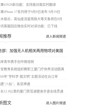
苹果iOS26新功能：支持面对面实时翻译
果iPhone 17系列将于9月9日发布 9月19日
金木极近、英仙座流星雨极大等天象将在8月
腾讯客服回应微信实时对讲功能：已下线
闻推荐
进入新闻频道
务部：加强无人机相关两用物项对美国
两岸青年携手创作微视频
晋安教育系统组织教职工厦门疗休养活动圆满
026年“学科学 倡文明”主题活动在台江举
福建“八仙”，各显神通
全长12.8公里的厦门筼筜湖健身步道全线贯通
新图文
进入图片频道