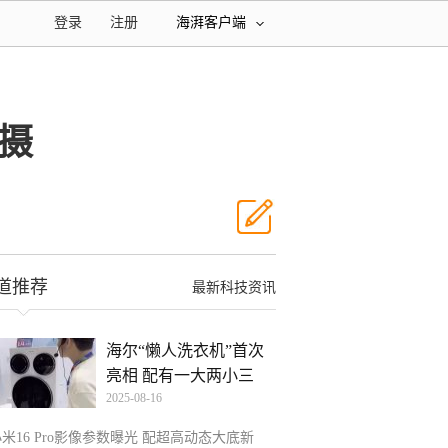
登录
注册
海湃客户端
主摄
道推荐
最新科技资讯
海尔“懒人洗衣机”首次
亮相 配有一大两小三
2025-08-16
米16 Pro影像参数曝光 配超高动态大底新