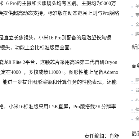
16 Pro的主摄和长焦镜头均有区别。主摄均为5000万
;Pro会提供超高动态支持，标准版在动态范围上则与Pro版略
苹
直立长焦镜头，小米16 Pro则配备的是潜望长焦镜
新
ToF镜头，功能上会比标准版更全面。
8 Elite 2平台，这颗芯片采用高通第二代自研Oryon
商
设定在4000+，多核成绩11000+。图形性能上配备Adreno
高速缓存，能进一步提升图形渲染和计算任务的性能表现，还能
2
小米16标准版采用1.5K直屏，Pro版搭载2K分辨率
最
责任编辑：肖舒