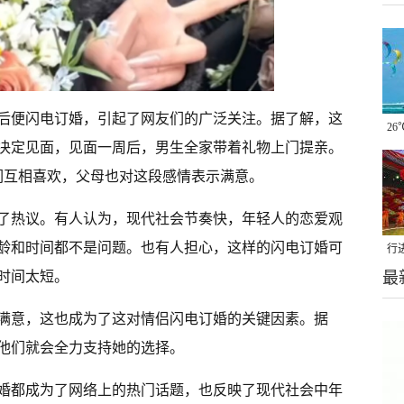
后便闪电订婚，引起了网友们的广泛关注。据了解，这
2
决定见面，见面一周后，男生全家带着礼物上门提亲。
动
们互相喜欢，父母也对这段感情表示满意。
了热议。有人认为，现代社会节奏快，年轻人的恋爱观
龄和时间都不是问题。也有人担心，这样的闪电订婚可
行
最
时间太短。
“飞
满意，这也成为了这对情侣闪电订婚的关键因素。据
他们就会全力支持她的选择。
婚都成为了网络上的热门话题，也反映了现代社会中年