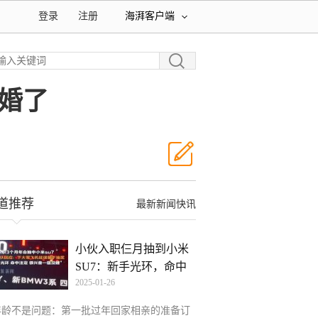
登录
注册
海湃客户端
婚了
道推荐
最新新闻快讯
小伙入职仨月抽到小米
SU7：新手光环，命中
2025-01-26
注
年龄不是问题：第一批过年回家相亲的准备订