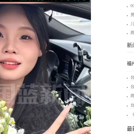
新
福
两
最