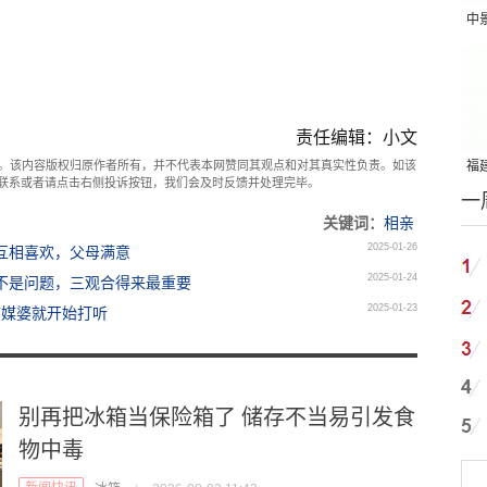
中
吨
责任编辑：小文
福建
。该内容版权归原作者所有，并不代表本网赞同其观点和对其真实性负责。如该
com联系或者请点击右侧投诉按钮，我们会及时反馈并处理完毕。
一
国
关键词：
相亲
2025-01-26
互相喜欢，父母满意
2025-01-24
龄不是问题，三观合得来最重要
2025-01-23
前媒婆就开始打听
别再把冰箱当保险箱了 储存不当易引发食
物中毒