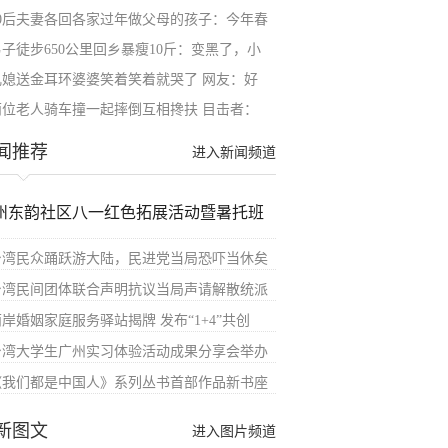
00后夫妻各回各家过年做父母的孩子：今年春
男子徒步650公里回乡暴瘦10斤：变黑了，小
儿媳送金耳环婆婆笑着笑着就哭了 网友：好
两位老人骑车撞一起摔倒互相搀扶 目击者：
闻推荐
进入新闻频道
州东韵社区八一红色拓展活动暨暑托班
台湾民众踊跃游大陆，民进党当局恐吓当休矣
台湾民间团体联合声明抗议当局声请解散统派
岸婚姻家庭服务驿站揭牌 发布“1+4”共创
台湾大学生广州实习体验活动成果分享会举办
《我们都是中国人》系列丛书首部作品新书座
新图文
进入图片频道