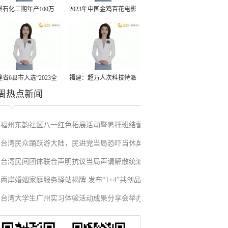
景石化二期年产100万
2023年中国金鸡百花电影
丙烷脱氢项目建成中交
节有福电影巡展31日启动
省6县市入选“2023全
福建：超万人次科技特派
周热点新闻
县域发展潜力百强县”
员一线开展服务
福州东韵社区八一红色拓展活动暨暑托班结营
台湾民众踊跃游大陆，民进党当局恐吓当休矣
仪式圆满落幕
台湾民间团体联合声明抗议当局声请解散统派
两岸婚姻家庭服务驿站揭牌 发布“1+4”共创品牌
政党
台湾大学生广州实习体验活动成果分享会举办
项目