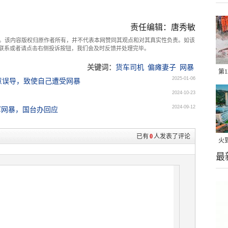
责任编辑：唐秀敏
。该内容版权归原作者所有，并不代表本网赞同其观点和对其真实性负责。如该
com联系或者请点击右侧投诉按钮，我们会及时反馈并处理完毕。
关键词：
货车司机
偏瘫妻子
网暴
第
2025-01-06
意误导，致使自己遭受网暴
在
2024-10-23
2024-09-12
军网暴，国台办回应
已有
0
人发表了评论
火
最
使
美