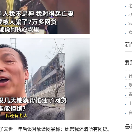
3
女
新
爱
最
子去世一年后谈对象遭网暴称：她帮我还清所有网贷。