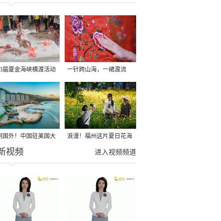
13届厦金海峡横渡活动
一针跨山海，一裙渡流
小金门双口村海域举行
年！长乐非遗惊艳新式婚
礼
到国外！中国驻美国大
浪漫！福州这片夏日花海
新视频
馆向全球推荐福州连江
藏不住了！
进入视频频道
景