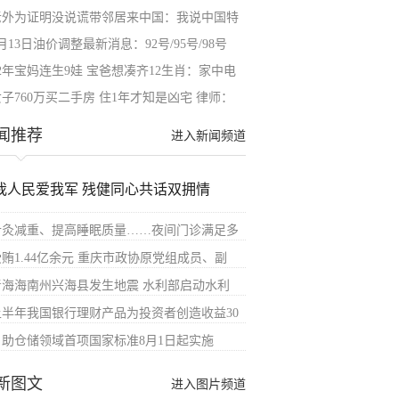
老外为证明没说谎带邻居来中国：我说中国特
月13日油价调整最新消息：92号/95号/98号
92年宝妈连生9娃 宝爸想凑齐12生肖：家中电
子760万买二手房 住1年才知是凶宅 律师：
闻推荐
进入新闻频道
我人民爱我军 残健同心共话双拥情
针灸减重、提高睡眠质量……夜间门诊满足多
受贿1.44亿余元 重庆市政协原党组成员、副
青海海南州兴海县发生地震 水利部启动水利
上半年我国银行理财产品为投资者创造收益30
自助仓储领域首项国家标准8月1日起实施
新图文
进入图片频道