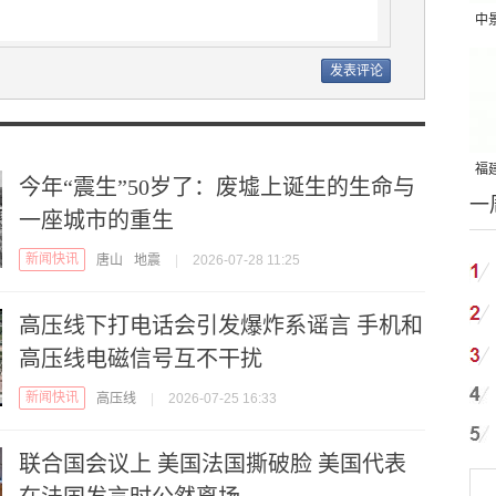
中
吨
福建
今年“震生”50岁了：废墟上诞生的生命与
一
国
一座城市的重生
新闻快讯
唐山
地震
|
2026-07-28 11:25
高压线下打电话会引发爆炸系谣言 手机和
高压线电磁信号互不干扰
新闻快讯
高压线
|
2026-07-25 16:33
联合国会议上 美国法国撕破脸 美国代表