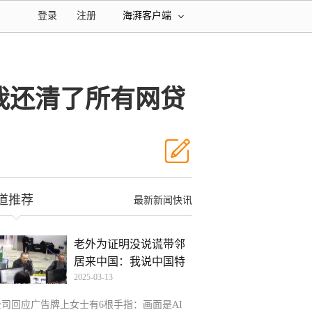
登录
注册
海湃客户端
我还清了所有网贷
道推荐
最新新闻快讯
老外为证明没说谎带邻
居来中国：我说中国特
2025-03-13
别
公司回应广告牌上女士有6根手指：画面是AI