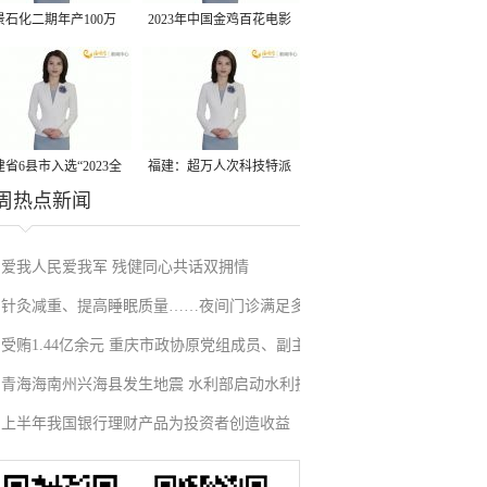
景石化二期年产100万
2023年中国金鸡百花电影
丙烷脱氢项目建成中交
节有福电影巡展31日启动
省6县市入选“2023全
福建：超万人次科技特派
周热点新闻
县域发展潜力百强县”
员一线开展服务
爱我人民爱我军 残健同心共话双拥情
针灸减重、提高睡眠质量……夜间门诊满足多
受贿1.44亿余元 重庆市政协原党组成员、副主
元健康需求
青海海南州兴海县发生地震 水利部启动水利抗
席段成刚一审被判无期
上半年我国银行理财产品为投资者创造收益
震救灾调度指挥机制
3052亿元