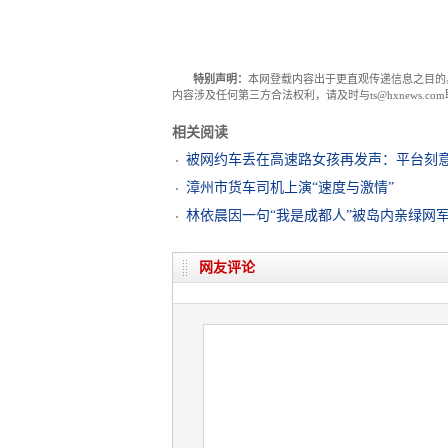
特别声明：
本网登载内容出于更直观传递信息之目的
内容涉及任何第三方合法权利，请及时与ts@hxnews.
相关阅读
被网约车丢在高速路女孩再发声：平台刻
漳州市货车司机上演“速度与激情”
林依晨因一句“我是成都人”被岛内亲绿网
网友评论