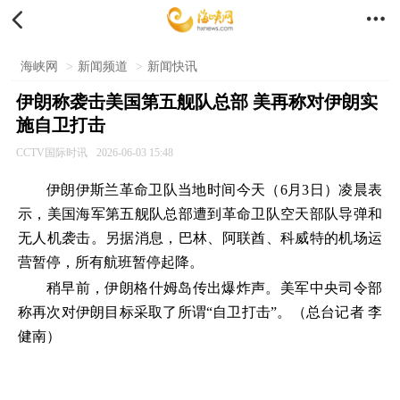


海峡网
>
新闻频道
>
新闻快讯
伊朗称袭击美国第五舰队总部 美再称对伊朗实
施自卫打击
CCTV国际时讯
2026-06-03 15:48
伊朗伊斯兰革命卫队当地时间今天（6月3日）凌晨表
示，美国海军第五舰队总部遭到革命卫队空天部队导弹和
无人机袭击。另据消息，巴林、阿联酋、科威特的机场运
营暂停，所有航班暂停起降。
稍早前，伊朗格什姆岛传出爆炸声。美军中央司令部
称再次对伊朗目标采取了所谓“自卫打击”。（总台记者 李
健南）