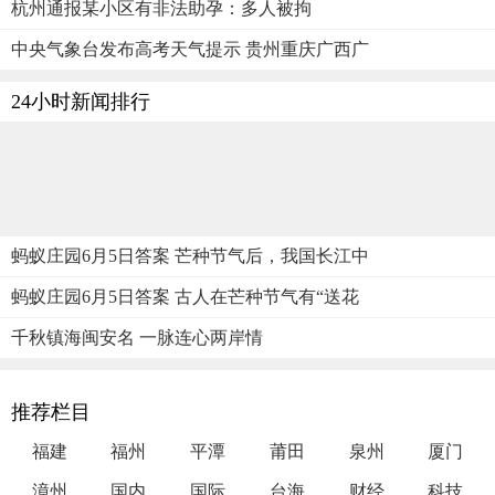
杭州通报某小区有非法助孕：多人被拘
中央气象台发布高考天气提示 贵州重庆广西广
24小时新闻排行
蚂蚁庄园6月5日答案 芒种节气后，我国长江中
蚂蚁庄园6月5日答案 古人在芒种节气有“送花
千秋镇海闽安名 一脉连心两岸情
推荐栏目
福建
福州
平潭
莆田
泉州
厦门
漳州
国内
国际
台海
财经
科技