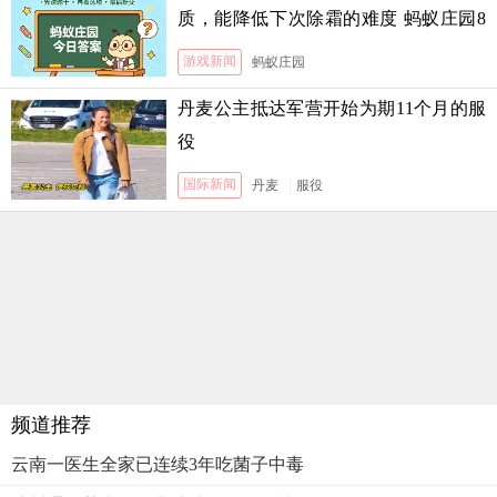
质，能降低下次除霜的难度 蚂蚁庄园8
月5日答案
游戏新闻
蚂蚁庄园
丹麦公主抵达军营开始为期11个月的服
役
国际新闻
丹麦
|
服役
频道推荐
云南一医生全家已连续3年吃菌子中毒