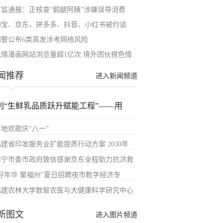
市监通报：正核查“鹅腿阿姨”涉嫌误导消费
淘宝、京东、拼多多、抖音、小红书被约谈
网警公布6类高发涉考网络风险
色情漫画网站浏览量超1亿次 境外团伙搭色情
闻推荐
进入新闻频道
利“生鲜乳品质跃升赋能工程”——用
军地欢歌庆“八一”
福建省印发服务业扩能提质行动方案 2030年
南宁市委市政府致信感谢京东全程助力抗洪救
“好年华 聚福州”夏日招聘夜市数字经济专
福建农林大学数智农医与大健康科学研究中心
新图文
进入图片频道