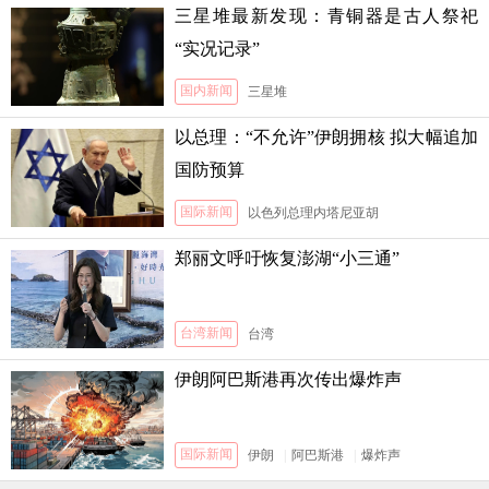
三星堆最新发现：青铜器是古人祭祀
“实况记录”
国内新闻
三星堆
以总理：“不允许”伊朗拥核 拟大幅追加
国防预算
国际新闻
以色列总理内塔尼亚胡
郑丽文呼吁恢复澎湖“小三通”
台湾新闻
台湾
伊朗阿巴斯港再次传出爆炸声
国际新闻
伊朗
|
阿巴斯港
|
爆炸声