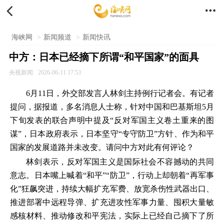


海峡网
>
新闻频道
>
新闻快讯
中方：日本已经摘下所谓“和平国家”的面具
央视新闻
2026-06-11 17:53
6月11日，外交部发言人林剑主持例行记者会。有记者
提问，据报道，多名消息人士称，针对中国和巴基斯坦5月
下旬发表的联合声明中提及“反对军国主义卷土重来的图
谋”，日本政府表示，日本坚守“专守防卫”方针、作为和平
国家的发展道路并未改变。请问中方对此有何评论？
林剑表示，反对军国主义是国际社会不容撼动的共同
意志。日本嘴上喊着“和平”“防卫”，行动上却朝着“再军事
化”狂飙突进，持续大幅扩充军费、放宽杀伤性武器出口、
推进部署中远程导弹、扩充进攻性军事力量、囤积大量敏
感核材料、推动修改和平宪法，实际上已经自己摘下了所