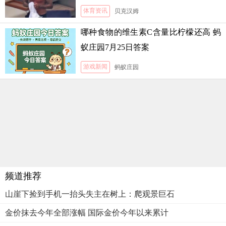
体育资讯
贝克汉姆
哪种食物的维生素C含量比柠檬还高 蚂
蚁庄园7月25日答案
游戏新闻
蚂蚁庄园
频道推荐
山崖下捡到手机一抬头失主在树上：爬观景巨石
金价抹去今年全部涨幅 国际金价今年以来累计