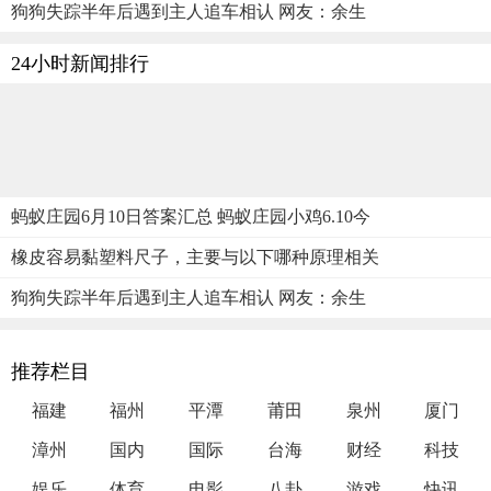
狗狗失踪半年后遇到主人追车相认 网友：余生
24小时新闻排行
蚂蚁庄园6月10日答案汇总 蚂蚁庄园小鸡6.10今
橡皮容易黏塑料尺子，主要与以下哪种原理相关
狗狗失踪半年后遇到主人追车相认 网友：余生
推荐栏目
福建
福州
平潭
莆田
泉州
厦门
漳州
国内
国际
台海
财经
科技
娱乐
体育
电影
八卦
游戏
快讯