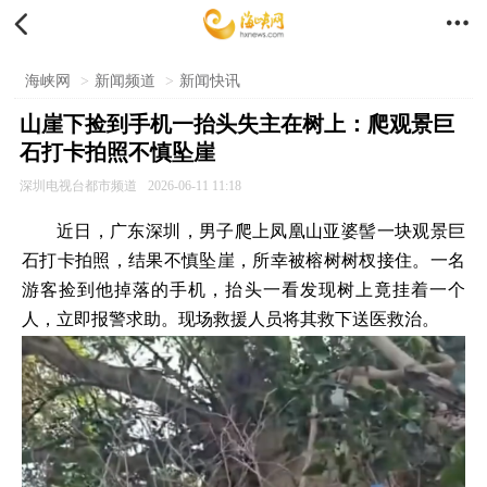


海峡网
>
新闻频道
>
新闻快讯
山崖下捡到手机一抬头失主在树上：爬观景巨
石打卡拍照不慎坠崖
深圳电视台都市频道
2026-06-11 11:18
近日，广东深圳，男子爬上凤凰山亚婆髻一块观景巨
石打卡拍照，结果不慎坠崖，所幸被榕树树杈接住。一名
游客捡到他掉落的手机，抬头一看发现树上竟挂着一个
人，立即报警求助。现场救援人员将其救下送医救治。