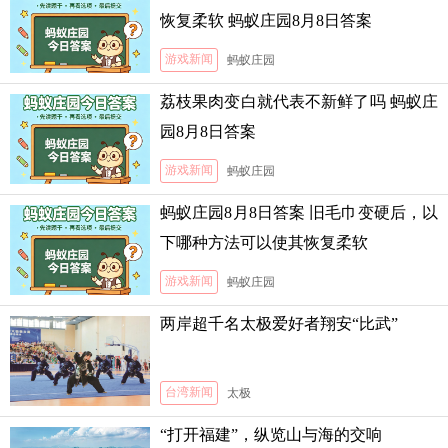
恢复柔软 蚂蚁庄园8月8日答案
游戏新闻
蚂蚁庄园
荔枝果肉变白就代表不新鲜了吗 蚂蚁庄
园8月8日答案
游戏新闻
蚂蚁庄园
蚂蚁庄园8月8日答案 旧毛巾变硬后，以
下哪种方法可以使其恢复柔软
游戏新闻
蚂蚁庄园
两岸超千名太极爱好者翔安“比武”
台湾新闻
太极
“打开福建”，纵览山与海的交响