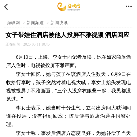


海峡网
>
新闻频道
>
新闻快讯
女子带娃住酒店被他人投屏不雅视频 酒店回应
正在新闻
2026-06-11 10:46
6月10日，上海。李女士向记者反映，她在如家商旅酒
店入住时，电视被投屏不雅画面。
李女士回忆，她与孩子在该酒店入住数天，6月9日在
收拾行李时，孩子突然对着电视大喊，李女士抬头发现电
视被投屏了不雅画面，“三个人没穿衣服叠一起，我见都没
见过。”
李女士表示，她当时十分生气，立马出房间大喊询问
谁在投屏，没有得到回应；随后便与酒店沟通并报警处
理。
李女士称，事发后酒店方态度良好，为她补偿了当天