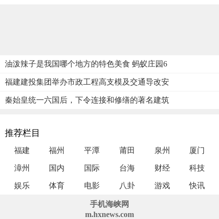
油泼辣子是我国哪个地方的特色美食 蚂蚁庄园6
福建建投集团举办市政工程高支模及交通导改安
秦始皇统一六国后，下令连接和修缮的著名建筑
推荐栏目
福建
福州
平潭
莆田
泉州
厦门
漳州
国内
国际
台海
财经
科技
娱乐
体育
电影
八卦
游戏
快讯
手机海峡网
m.hxnews.com