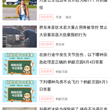
丹麦公主抵达军营开始为期11个月的服
役
国际新闻
丹麦
|
服役
胖东来直饮水若大量占用将被管控 禁止
大容量容器大批量囤积行为
国内新闻
胖东来
在旅行途中发生关节扭伤，以下哪种应
急处理是正确的 蚂蚁庄园8月4日答案
游戏新闻
蚂蚁庄园
下列哪种鸟类不会飞行？蚂蚁庄园8月3
日答案
游戏新闻
蚂蚁庄园
别再把冰箱当保险箱了 储存不当易引发