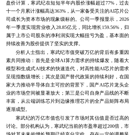
盘价计算，寒武纪在短短半年内股价涨幅超过77%，过去
十一个月累计涨幅高达363%，从一家备受关注的AI芯片公
司成长为资本市场的现象级标的。公司一季报显示，2026
年一季度实现营业收入28.85亿元，同比增长159.56%，归
属于上市公司股东的净利润实现大幅扭亏为盈，基本面的
持续改善为股价提供了坚实的支撑。
分析人士指出，寒武纪市值突破万亿的背后有多重因
素共同推动：首先是全球AI算力需求的持续爆发，随着大
模型和生成式AI技术的快速迭代，对高性能AI芯片的需求
呈现指数级增长；其次是国产替代政策的持续利好，在国
家大力推动半导体自主可控的背景下，国产AI芯片龙头企
业的市场空间被显著放大；第三是公司自身产品线的不断
丰富，从云端训练芯片到边缘推理芯片的全产品矩阵布局
逐渐成型。
寒武纪的万亿市值也引发了市场对其估值是否过高的
讨论。部分机构认为，寒武纪当前的市盈率超过200倍，市
场对其未来的增长预期已经充分定价，存在一定的调整风