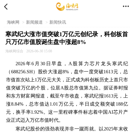


海峡网
>
新闻频道
>
新闻快讯
寒武纪大涨市值突破1万亿元创纪录，科创板首
只万亿市值股诞生盘中涨超8%
海峡网综合
2026-06-30 15:08
2026年6月30日早盘，A股算力芯片龙头寒武纪
（688256.SH）股价大涨超8%，盘中一度突破1613元，总
市值首次站上1万亿元大关，正式成为科创板历史上首只市
值突破万亿的个股，位居A股总市值第九位。据证券时报
和东方财富网报道，截至午市收盘，寒武纪报1613元，上
涨8.84%，总市值达1.01万亿元，半日成交额突破188亿
元，换手率1.92%。这一里程碑事件标志着中国AI芯片产
业正式迈入万亿市值时代。
寒武纪股价的强劲表现并非一蹴而就。以2025年末收