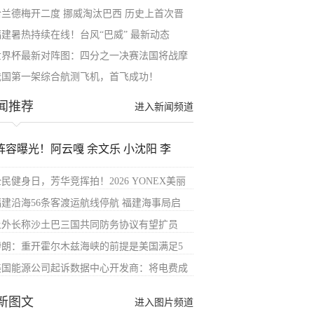
哈兰德梅开二度 挪威淘汰巴西 历史上首次晋
福建暑热持续在线！台风“巴威” 最新动态
世界杯最新对阵图：四分之一决赛法国将战摩
我国第一架综合航测飞机，首飞成功！
闻推荐
进入新闻频道
阵容曝光！阿云嘎 余文乐 小沈阳 李
民健身日，芳华竞挥拍！2026 YONEX美丽
福建沿海56条客渡运航线停航 福建海事局启
土外长称沙土巴三国共同防务协议有望扩员
伊朗：重开霍尔木兹海峡的前提是美国满足5
美国能源公司起诉数据中心开发商：将电费成
新图文
进入图片频道