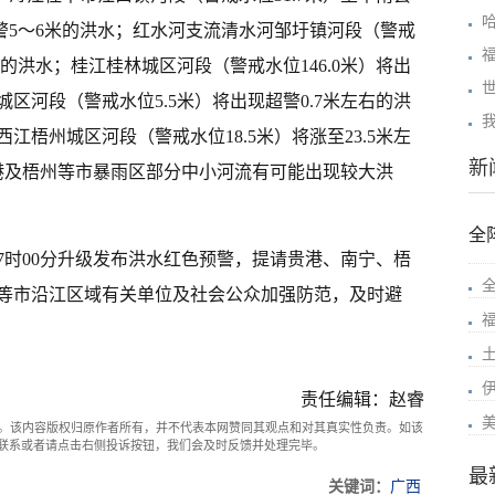
超警5～6米的洪水；红水河支流清水河邹圩镇河段（警戒
右的洪水；桂江桂林城区河段（警戒水位146.0米）将出
区河段（警戒水位5.5米）将出现超警0.7米左右的洪
梧州城区河段（警戒水位18.5米）将涨至23.5米左
新
港及梧州等市暴雨区部分中小河流有可能出现较大洪
全
7时00分升级发布洪水红色预警，提请贵港、南宁、梧
全
等市沿江区域有关单位及社会公众加强防范，及时避
上
责任编辑：赵睿
。该内容版权归原作者所有，并不代表本网赞同其观点和对其真实性负责。如该
com联系或者请点击右侧投诉按钮，我们会及时反馈并处理完毕。
最
关键词：
广西