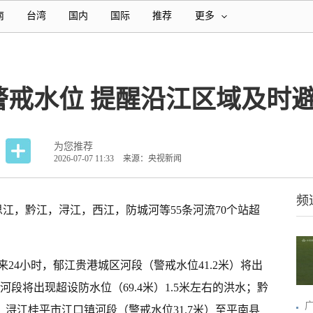
南
台湾
国内
国际
推荐
更多
警戒水位 提醒沿江区域及时
为您推荐
2026-07-07 11:33
来源：央视新闻
频
江，黔江，浔江，西江，防城河等55条河流70个站超
24小时，郁江贵港城区河段（警戒水位41.2米）将出
河段将出现超设防水位（69.4米）1.5米左右的洪水；黔
、浔江桂平市江口镇河段（警戒水位31.7米）至平南县