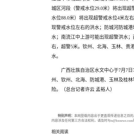
城区河段（警戒水位29.0米）将出现
水位88.0米）将出现超警戒水位4米左
现警戒水位左右的洪水；防城河防城港城
水；南流江中上游可能出现超警洪水；西江
右，超警5米。钦州、北海、玉林、贵
水。
广西壮族自治区水文中心于7月7日
州、钦州、北海、防城港、玉林及桂林
险。（总台记者许云 孟裕人）
特别声明：
本网登载内容出于更直观传递信息之目的
内容涉及任何第三方合法权利，请及时与ts@hxnews.
相关阅读