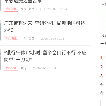
不必遭受这些苦难
中
新闻快讯
医院
新生儿
|
2026-08-06 11:34
吨
广东或将迎来“空调外机” 局部地区可达
39℃
福建
新闻快讯
广东
台风
|
2026-08-06 11:34
一
国
“银行午休1.5小时”留个窗口行不行 不应
简单“一刀切”
新闻快讯
银行
|
2026-08-06 11:34