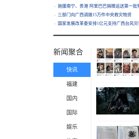
驰援南宁、贵港 阿里巴巴捐赠运送第一批
三部门向广西调拨15万件中央救灾物资
国家发展改革委安排1亿元支持广西台风灾
新闻聚合
快讯
福建
国内
国际
娱乐