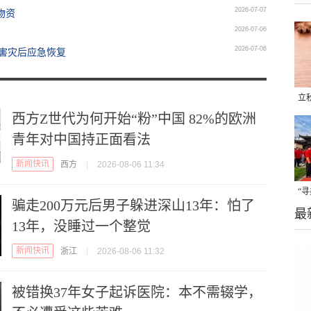
2026-07-07
物资
2026-07-06
2026-07-06
害灾后应急恢复
立
西方Z世代为何开始“粉”中国 82%的欧洲
晒
青年对中国持正面看法
味
新闻快讯
西方
|
2026-08-06 11:34
“
骗走200万元后男子躲进深山13年：怕了
最
题
13年，没睡过一个整觉
新闻快讯
浙江
|
2026-08-06 11:32
被错换37年女子起诉医院：本不需辍学，