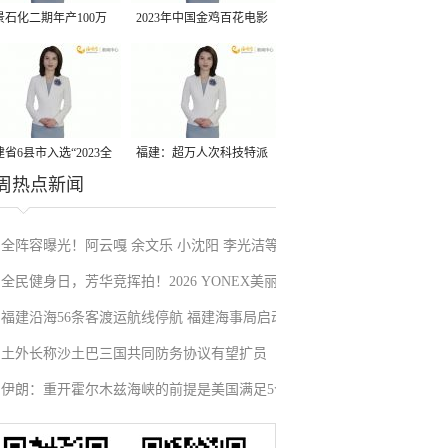
景石化二期年产100万
2023年中国金鸡百花电影
丙烷脱氢项目建成中交
节有福电影巡展31日启动
省6县市入选“2023全
福建：超万人次科技特派
周热点新闻
县域发展潜力百强县”
员一线开展服务
全阵容曝光！阿云嘎 余文乐 小沈阳 李光洁等
全民健身日，芳华竞挥拍！2026 YONEX美丽
加盟《披荆斩棘2026》
福建沿海56条客渡运航线停航 福建海事局启动
上场女子网球交流赛厦门站揭幕
土外长称沙土巴三国共同防务协议有望扩员
防台风一级应急响应
伊朗：重开霍尔木兹海峡的前提是美国满足5个
条件