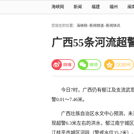
海峡网
新闻
福建
福州
闽
您现在的位置：
海峡网
>
新闻频道
>
新闻快讯
广西55条河流超
今日7时，广西仍有郁江及支流武思
警0.01～7.46米。
广西壮族自治区水文中心预测，未来
现超警6.3米左右的洪水，郁江南宁城区
江桂平市城区河段（警戒水位35.2米）