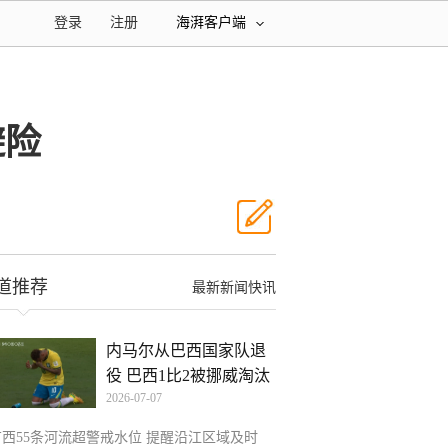
登录
注册
海湃客户端
避险
道推荐
最新新闻快讯
内马尔从巴西国家队退
役 巴西1比2被挪威淘汰
2026-07-07
广西55条河流超警戒水位 提醒沿江区域及时