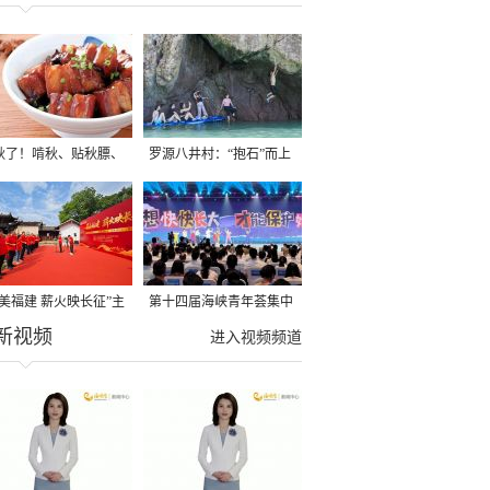
秋了！啃秋、贴秋膘、
罗源八井村：“抱石”而上
秋，福建人这样过才够
→
寻美福建 薪火映长征”主
第十四届海峡青年荟集中
新视频
活动在龙岩长汀启动
阶段活动在福州举行
进入视频频道