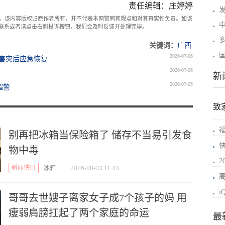
责任编辑：庄婷婷
。该内容版权归原作者所有，并不代表本网赞同其观点和对其真实性负责。如该
com联系或者请点击右侧投诉按钮，我们会及时反馈并处理完毕。
关键词：
广西
2026-07-06
害灾后应急恢复
2026-07-06
新
2026-07-05
超警
致
别再把冰箱当保险箱了 储存不当易引发食
物中毒
新闻快讯
冰箱
|
2026-08-03 11:43
i
哥哥去世嫂子离家女子成7个孩子的妈 用
瘦弱肩膀扛起了两个家庭的命运
最