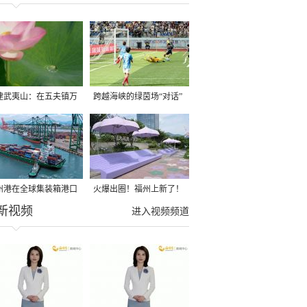
建武夷山：在五夫镇万
跨越海峡的绿茵场“对话”
荷塘领略诗意之美
有热血更有温情
州港在全球集装箱港口
火爆出圈！福州上新了！
新视频
效中排名第一
很多人赶去打卡！
进入视频频道