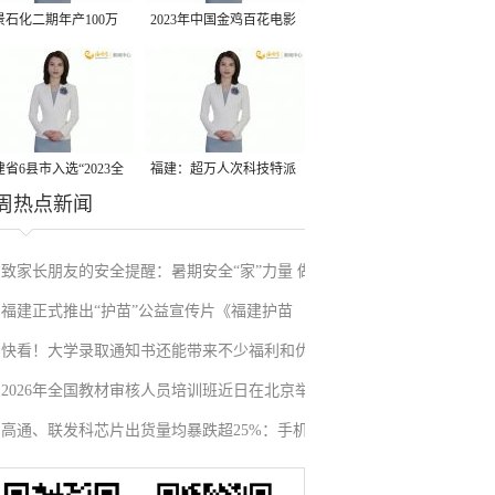
景石化二期年产100万
2023年中国金鸡百花电影
丙烷脱氢项目建成中交
节有福电影巡展31日启动
省6县市入选“2023全
福建：超万人次科技特派
周热点新闻
县域发展潜力百强县”
员一线开展服务
致家长朋友的安全提醒：暑期安全“家”力量 做
福建正式推出“护苗”公益宣传片《福建护苗
孩子的首席安全官
快看！大学录取通知书还能带来不少福利和优
志》
2026年全国教材审核人员培训班近日在北京举
惠
高通、联发科芯片出货量均暴跌超25%：手机
办
滞销