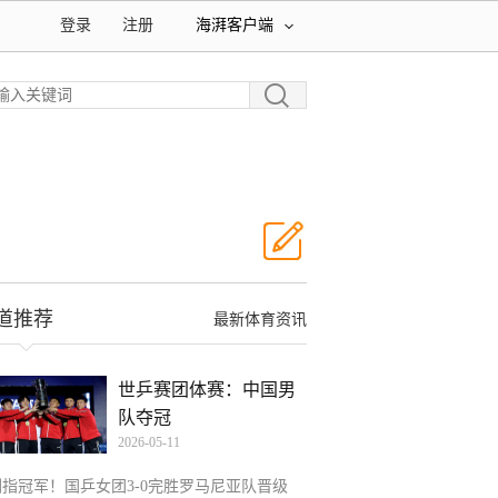
登录
注册
海湃客户端
道推荐
最新体育资讯
世乒赛团体赛：中国男
队夺冠
2026-05-11
剑指冠军！国乒女团3-0完胜罗马尼亚队晋级