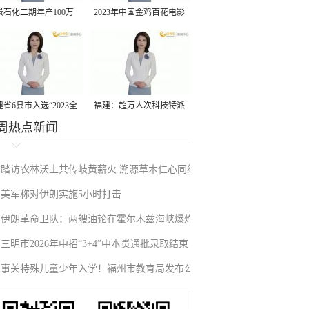
景石化二期年产100万
2023年中国金鸡百花电影
丙烷脱氢项目建成中交
节有福电影巡展31日启动
省6县市入选“2023全
福建：超万人次科技特派
周热点新闻
县域发展潜力百强县”
员一线开展服务
踏访农林沃土共传岐黄薪火 溯源草木仁心同续
美军称对伊朗实施5小时打击
两岸情缘
伊朗革命卫队：两艘油轮在霍尔木兹海峡爆炸
三明市2026年中招“3+4”中本贯通批录取结束
起火
事关特殊儿童少年入学！福州市教育局发布公
告！