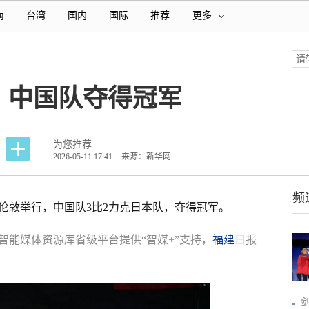
南
台湾
国内
国际
推荐
更多
：中国队夺得冠军
为您推荐
2026-05-11 17:41
来源：新华网
频
赛在伦敦举行，中国队3比2力克日本队，夺得冠军。
智能媒体资源库省级平台提供“智媒+”支持，
福建
日报