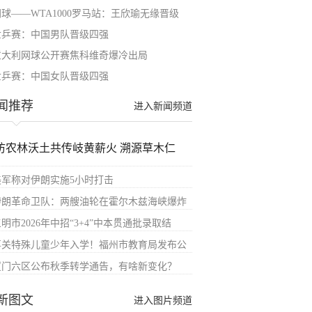
网球——WTA1000罗马站：王欣瑜无缘晋级
世乒赛：中国男队晋级四强
意大利网球公开赛焦科维奇爆冷出局
世乒赛：中国女队晋级四强
闻推荐
进入新闻频道
访农林沃土共传岐黄薪火 溯源草木仁
美军称对伊朗实施5小时打击
伊朗革命卫队：两艘油轮在霍尔木兹海峡爆炸
明市2026年中招“3+4”中本贯通批录取结
事关特殊儿童少年入学！福州市教育局发布公
厦门六区公布秋季转学通告，有啥新变化？
新图文
进入图片频道