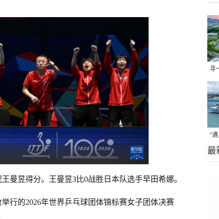
寻
场
“
最
焦
王曼昱得分。王曼昱3比0战胜日本队选手早田希娜。
举行的2026年世界乒乓球团体锦标赛女子团体决赛
。