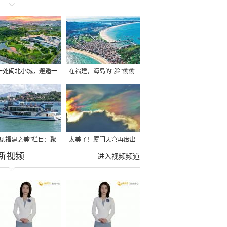
一处闽北小城，邂逅一
在福建，海岛的“脸”偷偷
“慢充旅行”
在改变
遇见福建之美”栏目：聚
太美了！厦门天穹再度出
新视频
福建一周大事记
现“七彩祥云”
进入视频频道