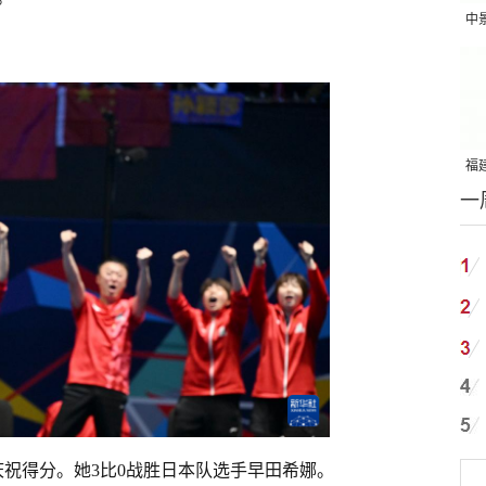
中
吨
福建
一
国
祝得分。她3比0战胜日本队选手早田希娜。