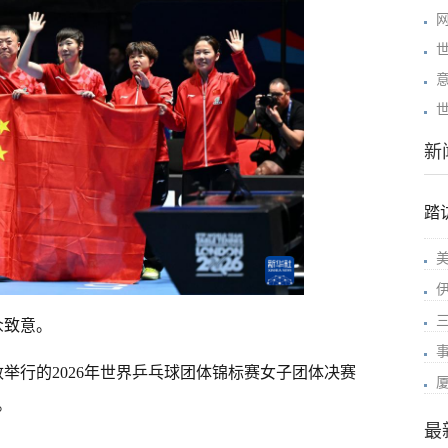
新
踏
三
众致意。
举行的2026年世界乒乓球团体锦标赛女子团体决赛
。
最