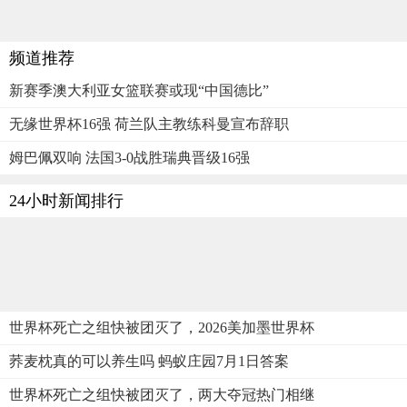
频道推荐
新赛季澳大利亚女篮联赛或现“中国德比”
无缘世界杯16强 荷兰队主教练科曼宣布辞职
姆巴佩双响 法国3-0战胜瑞典晋级16强
24小时新闻排行
世界杯死亡之组快被团灭了，2026美加墨世界杯
荞麦枕真的可以养生吗 蚂蚁庄园7月1日答案
世界杯死亡之组快被团灭了，两大夺冠热门相继