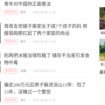
青年对中国持正面看法
新闻快讯
西方
|
2026-08-06 11:34
哥哥去世嫂子离家女子成7个孩子的妈 用
瘦弱肩膀扛起了两个家庭的命运
福
亮
新闻快讯
商丘
|
2026-08-03 11:43
别再把冰箱当保险箱了 储存不当易引发食
物中毒
晋
新闻快讯
冰箱
|
2026-08-03 11:43
最
千
骗走200万元后男子躲进深山13年：怕了
13年，没睡过一个整觉
新闻快讯
浙江
|
2026-08-06 11:32