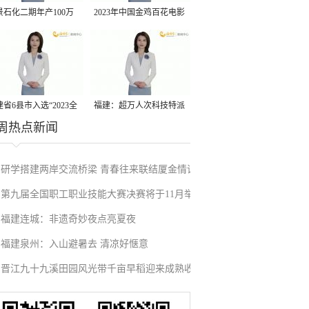
景石化二期年产100万
2023年中国金鸡百花电影
丙烷脱氢项目建成中交
节有福电影巡展31日启动
省6县市入选“2023全
福建：超万人次科技特派
周热点新闻
县域发展潜力百强县”
员一线开展服务
研学搭建两岸交流桥梁 青春往来联结厦金情谊
第九届全国职工职业技能大赛决赛将于11月举
福建连城：非遗奇妙夜点亮夏夜
行
福建泉州：入山避暑去 清凉好惬意
晋江九十九溪田园风光带千亩早稻迎来成熟收
割季