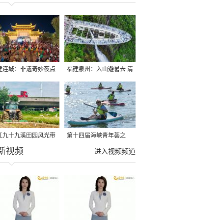
建连城：非遗奇妙夜点
福建泉州：入山避暑去 清
夏夜
凉好惬意
江九十九溪田园风光带
第十四届海峡青年荟之
新视频
亩早稻迎来成熟收割季
2026榕台青年大学生水上
进入视频频道
运动交流营