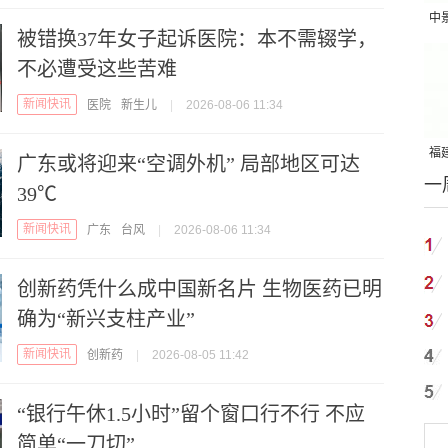
中
被错换37年女子起诉医院：本不需辍学，
吨
不必遭受这些苦难
新闻快讯
医院
新生儿
|
2026-08-06 11:34
福建
广东或将迎来“空调外机” 局部地区可达
一
国
39℃
新闻快讯
广东
台风
|
2026-08-06 11:34
创新药凭什么成中国新名片 生物医药已明
确为“新兴支柱产业”
新闻快讯
创新药
|
2026-08-05 11:42
“银行午休1.5小时”留个窗口行不行 不应
简单“一刀切”