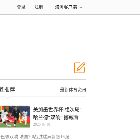
登录
注册
海湃客户端
道推荐
最新体育资讯
美加墨世界杯I组次轮：
哈兰德“双响” 挪威晋
2026-07-01
巴佩双响 法国3-0战胜瑞典晋级16强