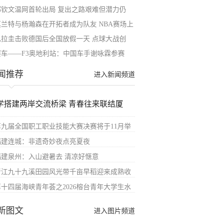
郑钦文温网首轮出局 复出之路艰难但潜力仍
莫兰特与杨瀚森在开拓者成为队友 NBA赛场上
巴拉圭击败德国后全国放假一天 点球大战创
赛车——F3奥地利站：中国车手谢咏霖参赛
闻推荐
进入新闻频道
学搭建两岸交流桥梁 青春往来联结厦
第九届全国职工职业技能大赛决赛将于11月举
福建连城：非遗奇妙夜点亮夏夜
福建泉州：入山避暑去 清凉好惬意
晋江九十九溪田园风光带千亩早稻迎来成熟收
第十四届海峡青年荟之2026榕台青年大学生水
新图文
进入图片频道